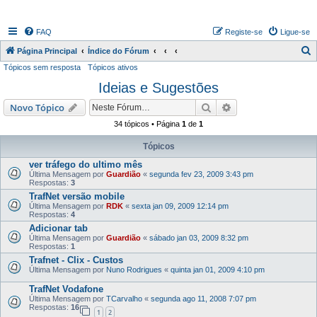
FAQ
Registe-se
Ligue-se
P
Página Principal
Índice do Fórum
Tópicos sem resposta
Tópicos ativos
e
Ideias e Sugestões
s
q
Pesquisar
Pesquisa avançada
Novo Tópico
u
34 tópicos • Página
1
de
1
i
Tópicos
s
ver tráfego do ultimo mês
a
Última Mensagem por
Guardião
«
segunda fev 23, 2009 3:43 pm
Respostas:
3
r
TrafNet versão mobile
Última Mensagem por
RDK
«
sexta jan 09, 2009 12:14 pm
Respostas:
4
Adicionar tab
Última Mensagem por
Guardião
«
sábado jan 03, 2009 8:32 pm
Respostas:
1
Trafnet - Clix - Custos
Última Mensagem por
Nuno Rodrigues
«
quinta jan 01, 2009 4:10 pm
TrafNet Vodafone
Última Mensagem por
TCarvalho
«
segunda ago 11, 2008 7:07 pm
Respostas:
16
1
2