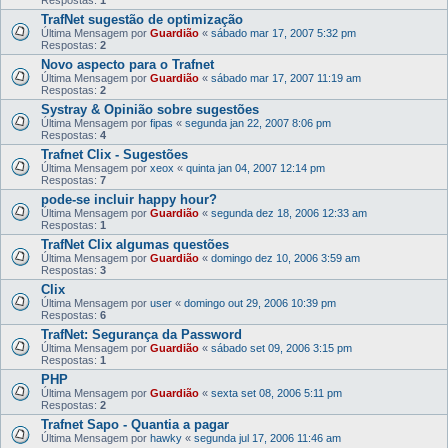
TrafNet sugestão de optimização
Última Mensagem por
Guardião
«
sábado mar 17, 2007 5:32 pm
Respostas:
2
Novo aspecto para o Trafnet
Última Mensagem por
Guardião
«
sábado mar 17, 2007 11:19 am
Respostas:
2
Systray & Opinião sobre sugestões
Última Mensagem por
fipas
«
segunda jan 22, 2007 8:06 pm
Respostas:
4
Trafnet Clix - Sugestões
Última Mensagem por
xeox
«
quinta jan 04, 2007 12:14 pm
Respostas:
7
pode-se incluir happy hour?
Última Mensagem por
Guardião
«
segunda dez 18, 2006 12:33 am
Respostas:
1
TrafNet Clix algumas questões
Última Mensagem por
Guardião
«
domingo dez 10, 2006 3:59 am
Respostas:
3
Clix
Última Mensagem por
user
«
domingo out 29, 2006 10:39 pm
Respostas:
6
TrafNet: Segurança da Password
Última Mensagem por
Guardião
«
sábado set 09, 2006 3:15 pm
Respostas:
1
PHP
Última Mensagem por
Guardião
«
sexta set 08, 2006 5:11 pm
Respostas:
2
Trafnet Sapo - Quantia a pagar
Última Mensagem por
hawky
«
segunda jul 17, 2006 11:46 am