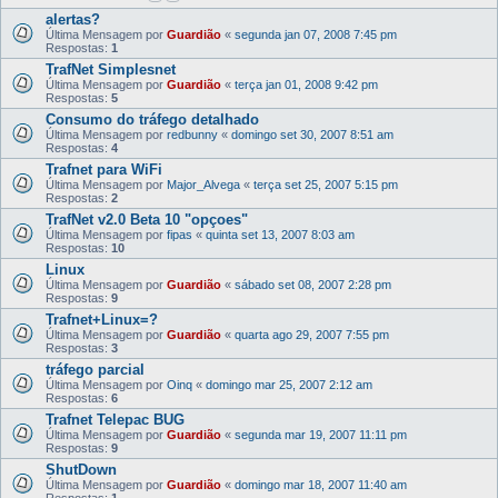
alertas?
Última Mensagem por
Guardião
«
segunda jan 07, 2008 7:45 pm
Respostas:
1
TrafNet Simplesnet
Última Mensagem por
Guardião
«
terça jan 01, 2008 9:42 pm
Respostas:
5
Consumo do tráfego detalhado
Última Mensagem por
redbunny
«
domingo set 30, 2007 8:51 am
Respostas:
4
Trafnet para WiFi
Última Mensagem por
Major_Alvega
«
terça set 25, 2007 5:15 pm
Respostas:
2
TrafNet v2.0 Beta 10 "opçoes"
Última Mensagem por
fipas
«
quinta set 13, 2007 8:03 am
Respostas:
10
Linux
Última Mensagem por
Guardião
«
sábado set 08, 2007 2:28 pm
Respostas:
9
Trafnet+Linux=?
Última Mensagem por
Guardião
«
quarta ago 29, 2007 7:55 pm
Respostas:
3
tráfego parcial
Última Mensagem por
Oinq
«
domingo mar 25, 2007 2:12 am
Respostas:
6
Trafnet Telepac BUG
Última Mensagem por
Guardião
«
segunda mar 19, 2007 11:11 pm
Respostas:
9
ShutDown
Última Mensagem por
Guardião
«
domingo mar 18, 2007 11:40 am
Respostas:
1