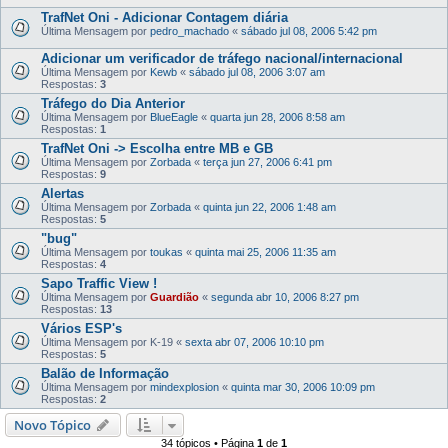
TrafNet Oni - Adicionar Contagem diária
Última Mensagem por
pedro_machado
«
sábado jul 08, 2006 5:42 pm
Adicionar um verificador de tráfego nacional/internacional
Última Mensagem por
Kewb
«
sábado jul 08, 2006 3:07 am
Respostas:
3
Tráfego do Dia Anterior
Última Mensagem por
BlueEagle
«
quarta jun 28, 2006 8:58 am
Respostas:
1
TrafNet Oni -> Escolha entre MB e GB
Última Mensagem por
Zorbada
«
terça jun 27, 2006 6:41 pm
Respostas:
9
Alertas
Última Mensagem por
Zorbada
«
quinta jun 22, 2006 1:48 am
Respostas:
5
"bug"
Última Mensagem por
toukas
«
quinta mai 25, 2006 11:35 am
Respostas:
4
Sapo Traffic View !
Última Mensagem por
Guardião
«
segunda abr 10, 2006 8:27 pm
Respostas:
13
Vários ESP's
Última Mensagem por
K-19
«
sexta abr 07, 2006 10:10 pm
Respostas:
5
Balão de Informação
Última Mensagem por
mindexplosion
«
quinta mar 30, 2006 10:09 pm
Respostas:
2
Novo Tópico
34 tópicos • Página
1
de
1