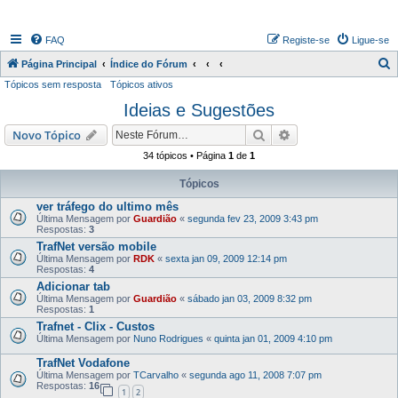
FAQ
Registe-se
Ligue-se
P
Página Principal
Índice do Fórum
Tópicos sem resposta
Tópicos ativos
e
Ideias e Sugestões
s
q
Pesquisar
Pesquisa avançada
Novo Tópico
u
34 tópicos • Página
1
de
1
i
Tópicos
s
ver tráfego do ultimo mês
a
Última Mensagem por
Guardião
«
segunda fev 23, 2009 3:43 pm
Respostas:
3
r
TrafNet versão mobile
Última Mensagem por
RDK
«
sexta jan 09, 2009 12:14 pm
Respostas:
4
Adicionar tab
Última Mensagem por
Guardião
«
sábado jan 03, 2009 8:32 pm
Respostas:
1
Trafnet - Clix - Custos
Última Mensagem por
Nuno Rodrigues
«
quinta jan 01, 2009 4:10 pm
TrafNet Vodafone
Última Mensagem por
TCarvalho
«
segunda ago 11, 2008 7:07 pm
Respostas:
16
1
2