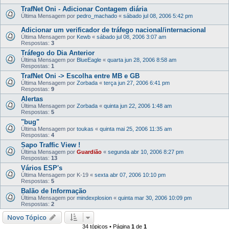
TrafNet Oni - Adicionar Contagem diária
Última Mensagem por
pedro_machado
«
sábado jul 08, 2006 5:42 pm
Adicionar um verificador de tráfego nacional/internacional
Última Mensagem por
Kewb
«
sábado jul 08, 2006 3:07 am
Respostas:
3
Tráfego do Dia Anterior
Última Mensagem por
BlueEagle
«
quarta jun 28, 2006 8:58 am
Respostas:
1
TrafNet Oni -> Escolha entre MB e GB
Última Mensagem por
Zorbada
«
terça jun 27, 2006 6:41 pm
Respostas:
9
Alertas
Última Mensagem por
Zorbada
«
quinta jun 22, 2006 1:48 am
Respostas:
5
"bug"
Última Mensagem por
toukas
«
quinta mai 25, 2006 11:35 am
Respostas:
4
Sapo Traffic View !
Última Mensagem por
Guardião
«
segunda abr 10, 2006 8:27 pm
Respostas:
13
Vários ESP's
Última Mensagem por
K-19
«
sexta abr 07, 2006 10:10 pm
Respostas:
5
Balão de Informação
Última Mensagem por
mindexplosion
«
quinta mar 30, 2006 10:09 pm
Respostas:
2
Novo Tópico
34 tópicos • Página
1
de
1