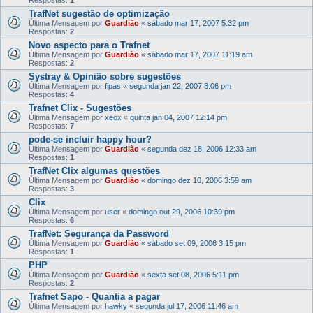
TrafNet sugestão de optimização
Última Mensagem por
Guardião
«
sábado mar 17, 2007 5:32 pm
Respostas:
2
Novo aspecto para o Trafnet
Última Mensagem por
Guardião
«
sábado mar 17, 2007 11:19 am
Respostas:
2
Systray & Opinião sobre sugestões
Última Mensagem por
fipas
«
segunda jan 22, 2007 8:06 pm
Respostas:
4
Trafnet Clix - Sugestões
Última Mensagem por
xeox
«
quinta jan 04, 2007 12:14 pm
Respostas:
7
pode-se incluir happy hour?
Última Mensagem por
Guardião
«
segunda dez 18, 2006 12:33 am
Respostas:
1
TrafNet Clix algumas questões
Última Mensagem por
Guardião
«
domingo dez 10, 2006 3:59 am
Respostas:
3
Clix
Última Mensagem por
user
«
domingo out 29, 2006 10:39 pm
Respostas:
6
TrafNet: Segurança da Password
Última Mensagem por
Guardião
«
sábado set 09, 2006 3:15 pm
Respostas:
1
PHP
Última Mensagem por
Guardião
«
sexta set 08, 2006 5:11 pm
Respostas:
2
Trafnet Sapo - Quantia a pagar
Última Mensagem por
hawky
«
segunda jul 17, 2006 11:46 am