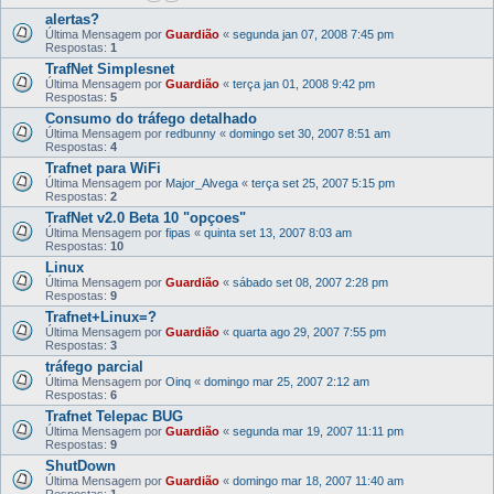
alertas?
Última Mensagem por
Guardião
«
segunda jan 07, 2008 7:45 pm
Respostas:
1
TrafNet Simplesnet
Última Mensagem por
Guardião
«
terça jan 01, 2008 9:42 pm
Respostas:
5
Consumo do tráfego detalhado
Última Mensagem por
redbunny
«
domingo set 30, 2007 8:51 am
Respostas:
4
Trafnet para WiFi
Última Mensagem por
Major_Alvega
«
terça set 25, 2007 5:15 pm
Respostas:
2
TrafNet v2.0 Beta 10 "opçoes"
Última Mensagem por
fipas
«
quinta set 13, 2007 8:03 am
Respostas:
10
Linux
Última Mensagem por
Guardião
«
sábado set 08, 2007 2:28 pm
Respostas:
9
Trafnet+Linux=?
Última Mensagem por
Guardião
«
quarta ago 29, 2007 7:55 pm
Respostas:
3
tráfego parcial
Última Mensagem por
Oinq
«
domingo mar 25, 2007 2:12 am
Respostas:
6
Trafnet Telepac BUG
Última Mensagem por
Guardião
«
segunda mar 19, 2007 11:11 pm
Respostas:
9
ShutDown
Última Mensagem por
Guardião
«
domingo mar 18, 2007 11:40 am
Respostas:
1