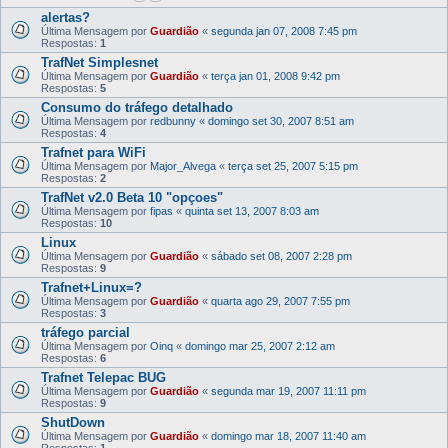
alertas?
Última Mensagem por
Guardião
«
segunda jan 07, 2008 7:45 pm
Respostas:
1
TrafNet Simplesnet
Última Mensagem por
Guardião
«
terça jan 01, 2008 9:42 pm
Respostas:
5
Consumo do tráfego detalhado
Última Mensagem por
redbunny
«
domingo set 30, 2007 8:51 am
Respostas:
4
Trafnet para WiFi
Última Mensagem por
Major_Alvega
«
terça set 25, 2007 5:15 pm
Respostas:
2
TrafNet v2.0 Beta 10 "opçoes"
Última Mensagem por
fipas
«
quinta set 13, 2007 8:03 am
Respostas:
10
Linux
Última Mensagem por
Guardião
«
sábado set 08, 2007 2:28 pm
Respostas:
9
Trafnet+Linux=?
Última Mensagem por
Guardião
«
quarta ago 29, 2007 7:55 pm
Respostas:
3
tráfego parcial
Última Mensagem por
Oinq
«
domingo mar 25, 2007 2:12 am
Respostas:
6
Trafnet Telepac BUG
Última Mensagem por
Guardião
«
segunda mar 19, 2007 11:11 pm
Respostas:
9
ShutDown
Última Mensagem por
Guardião
«
domingo mar 18, 2007 11:40 am
Respostas:
1