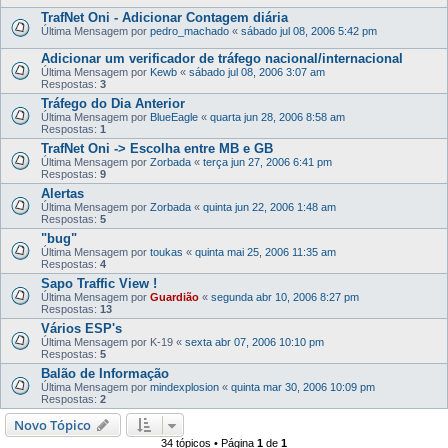
TrafNet Oni - Adicionar Contagem diária
Última Mensagem por
pedro_machado
«
sábado jul 08, 2006 5:42 pm
Adicionar um verificador de tráfego nacional/internacional
Última Mensagem por
Kewb
«
sábado jul 08, 2006 3:07 am
Respostas:
3
Tráfego do Dia Anterior
Última Mensagem por
BlueEagle
«
quarta jun 28, 2006 8:58 am
Respostas:
1
TrafNet Oni -> Escolha entre MB e GB
Última Mensagem por
Zorbada
«
terça jun 27, 2006 6:41 pm
Respostas:
9
Alertas
Última Mensagem por
Zorbada
«
quinta jun 22, 2006 1:48 am
Respostas:
5
"bug"
Última Mensagem por
toukas
«
quinta mai 25, 2006 11:35 am
Respostas:
4
Sapo Traffic View !
Última Mensagem por
Guardião
«
segunda abr 10, 2006 8:27 pm
Respostas:
13
Vários ESP's
Última Mensagem por
K-19
«
sexta abr 07, 2006 10:10 pm
Respostas:
5
Balão de Informação
Última Mensagem por
mindexplosion
«
quinta mar 30, 2006 10:09 pm
Respostas:
2
Novo Tópico
34 tópicos • Página
1
de
1