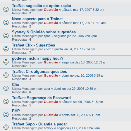
TrafNet sugestão de optimização
Última Mensagem por
Guardião
«
sábado mar 17, 2007 5:32 pm
Respostas:
2
Novo aspecto para o Trafnet
Última Mensagem por
Guardião
«
sábado mar 17, 2007 11:19 am
Respostas:
2
Systray & Opinião sobre sugestões
Última Mensagem por
fipas
«
segunda jan 22, 2007 8:06 pm
Respostas:
4
Trafnet Clix - Sugestões
Última Mensagem por
xeox
«
quinta jan 04, 2007 12:14 pm
Respostas:
7
pode-se incluir happy hour?
Última Mensagem por
Guardião
«
segunda dez 18, 2006 12:33 am
Respostas:
1
TrafNet Clix algumas questões
Última Mensagem por
Guardião
«
domingo dez 10, 2006 3:59 am
Respostas:
3
Clix
Última Mensagem por
user
«
domingo out 29, 2006 10:39 pm
Respostas:
6
TrafNet: Segurança da Password
Última Mensagem por
Guardião
«
sábado set 09, 2006 3:15 pm
Respostas:
1
PHP
Última Mensagem por
Guardião
«
sexta set 08, 2006 5:11 pm
Respostas:
2
Trafnet Sapo - Quantia a pagar
Última Mensagem por
hawky
«
segunda jul 17, 2006 11:46 am