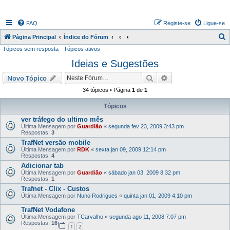
FAQ
Registe-se
Ligue-se
P
Página Principal
Índice do Fórum
Tópicos sem resposta
Tópicos ativos
e
Ideias e Sugestões
s
q
Pesquisar
Pesquisa avançada
Novo Tópico
u
34 tópicos • Página
1
de
1
i
Tópicos
s
ver tráfego do ultimo mês
a
Última Mensagem por
Guardião
«
segunda fev 23, 2009 3:43 pm
Respostas:
3
r
TrafNet versão mobile
Última Mensagem por
RDK
«
sexta jan 09, 2009 12:14 pm
Respostas:
4
Adicionar tab
Última Mensagem por
Guardião
«
sábado jan 03, 2009 8:32 pm
Respostas:
1
Trafnet - Clix - Custos
Última Mensagem por
Nuno Rodrigues
«
quinta jan 01, 2009 4:10 pm
TrafNet Vodafone
Última Mensagem por
TCarvalho
«
segunda ago 11, 2008 7:07 pm
Respostas:
16
1
2