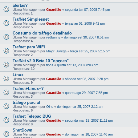
alertas?
Última Mensagem por
Guardião
«
segunda jan 07, 2008 7:45 pm
Respostas:
1
TrafNet Simplesnet
Última Mensagem por
Guardião
«
terça jan 01, 2008 9:42 pm
Respostas:
5
Consumo do tráfego detalhado
Última Mensagem por
redbunny
«
domingo set 30, 2007 8:51 am
Respostas:
4
Trafnet para WiFi
Última Mensagem por
Major_Alvega
«
terça set 25, 2007 5:15 pm
Respostas:
2
TrafNet v2.0 Beta 10 "opçoes"
Última Mensagem por
fipas
«
quinta set 13, 2007 8:03 am
Respostas:
10
Linux
Última Mensagem por
Guardião
«
sábado set 08, 2007 2:28 pm
Respostas:
9
Trafnet+Linux=?
Última Mensagem por
Guardião
«
quarta ago 29, 2007 7:55 pm
Respostas:
3
tráfego parcial
Última Mensagem por
Oinq
«
domingo mar 25, 2007 2:12 am
Respostas:
6
Trafnet Telepac BUG
Última Mensagem por
Guardião
«
segunda mar 19, 2007 11:11 pm
Respostas:
9
ShutDown
Última Mensagem por
Guardião
«
domingo mar 18, 2007 11:40 am
Respostas:
1