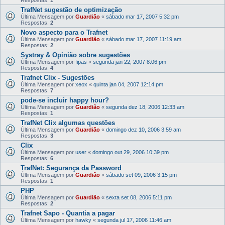
TrafNet sugestão de optimização
Última Mensagem por
Guardião
«
sábado mar 17, 2007 5:32 pm
Respostas:
2
Novo aspecto para o Trafnet
Última Mensagem por
Guardião
«
sábado mar 17, 2007 11:19 am
Respostas:
2
Systray & Opinião sobre sugestões
Última Mensagem por
fipas
«
segunda jan 22, 2007 8:06 pm
Respostas:
4
Trafnet Clix - Sugestões
Última Mensagem por
xeox
«
quinta jan 04, 2007 12:14 pm
Respostas:
7
pode-se incluir happy hour?
Última Mensagem por
Guardião
«
segunda dez 18, 2006 12:33 am
Respostas:
1
TrafNet Clix algumas questões
Última Mensagem por
Guardião
«
domingo dez 10, 2006 3:59 am
Respostas:
3
Clix
Última Mensagem por
user
«
domingo out 29, 2006 10:39 pm
Respostas:
6
TrafNet: Segurança da Password
Última Mensagem por
Guardião
«
sábado set 09, 2006 3:15 pm
Respostas:
1
PHP
Última Mensagem por
Guardião
«
sexta set 08, 2006 5:11 pm
Respostas:
2
Trafnet Sapo - Quantia a pagar
Última Mensagem por
hawky
«
segunda jul 17, 2006 11:46 am