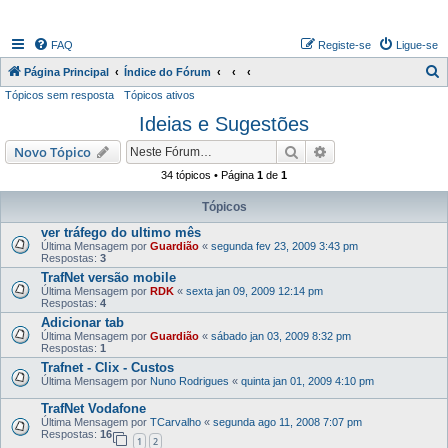
FAQ
Registe-se
Ligue-se
P
Página Principal
Índice do Fórum
Tópicos sem resposta
Tópicos ativos
e
Ideias e Sugestões
s
q
Pesquisar
Pesquisa avançada
Novo Tópico
u
34 tópicos • Página
1
de
1
i
Tópicos
s
ver tráfego do ultimo mês
a
Última Mensagem por
Guardião
«
segunda fev 23, 2009 3:43 pm
Respostas:
3
r
TrafNet versão mobile
Última Mensagem por
RDK
«
sexta jan 09, 2009 12:14 pm
Respostas:
4
Adicionar tab
Última Mensagem por
Guardião
«
sábado jan 03, 2009 8:32 pm
Respostas:
1
Trafnet - Clix - Custos
Última Mensagem por
Nuno Rodrigues
«
quinta jan 01, 2009 4:10 pm
TrafNet Vodafone
Última Mensagem por
TCarvalho
«
segunda ago 11, 2008 7:07 pm
Respostas:
16
1
2