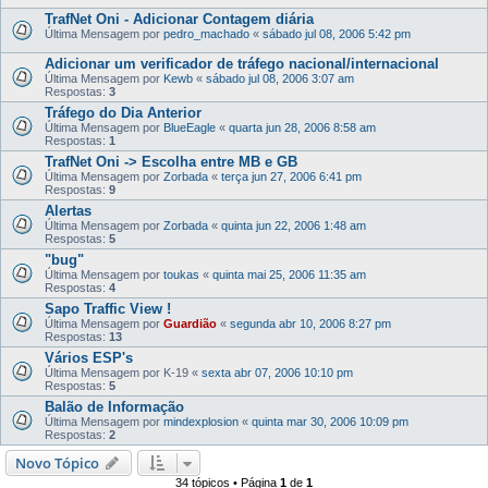
TrafNet Oni - Adicionar Contagem diária
Última Mensagem por
pedro_machado
«
sábado jul 08, 2006 5:42 pm
Adicionar um verificador de tráfego nacional/internacional
Última Mensagem por
Kewb
«
sábado jul 08, 2006 3:07 am
Respostas:
3
Tráfego do Dia Anterior
Última Mensagem por
BlueEagle
«
quarta jun 28, 2006 8:58 am
Respostas:
1
TrafNet Oni -> Escolha entre MB e GB
Última Mensagem por
Zorbada
«
terça jun 27, 2006 6:41 pm
Respostas:
9
Alertas
Última Mensagem por
Zorbada
«
quinta jun 22, 2006 1:48 am
Respostas:
5
"bug"
Última Mensagem por
toukas
«
quinta mai 25, 2006 11:35 am
Respostas:
4
Sapo Traffic View !
Última Mensagem por
Guardião
«
segunda abr 10, 2006 8:27 pm
Respostas:
13
Vários ESP's
Última Mensagem por
K-19
«
sexta abr 07, 2006 10:10 pm
Respostas:
5
Balão de Informação
Última Mensagem por
mindexplosion
«
quinta mar 30, 2006 10:09 pm
Respostas:
2
Novo Tópico
34 tópicos • Página
1
de
1