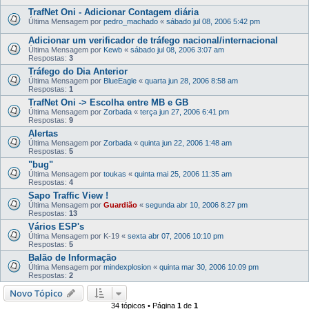
TrafNet Oni - Adicionar Contagem diária
Última Mensagem por
pedro_machado
«
sábado jul 08, 2006 5:42 pm
Adicionar um verificador de tráfego nacional/internacional
Última Mensagem por
Kewb
«
sábado jul 08, 2006 3:07 am
Respostas:
3
Tráfego do Dia Anterior
Última Mensagem por
BlueEagle
«
quarta jun 28, 2006 8:58 am
Respostas:
1
TrafNet Oni -> Escolha entre MB e GB
Última Mensagem por
Zorbada
«
terça jun 27, 2006 6:41 pm
Respostas:
9
Alertas
Última Mensagem por
Zorbada
«
quinta jun 22, 2006 1:48 am
Respostas:
5
"bug"
Última Mensagem por
toukas
«
quinta mai 25, 2006 11:35 am
Respostas:
4
Sapo Traffic View !
Última Mensagem por
Guardião
«
segunda abr 10, 2006 8:27 pm
Respostas:
13
Vários ESP's
Última Mensagem por
K-19
«
sexta abr 07, 2006 10:10 pm
Respostas:
5
Balão de Informação
Última Mensagem por
mindexplosion
«
quinta mar 30, 2006 10:09 pm
Respostas:
2
Novo Tópico
34 tópicos • Página
1
de
1