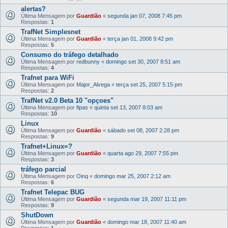
alertas?
Última Mensagem por
Guardião
«
segunda jan 07, 2008 7:45 pm
Respostas:
1
TrafNet Simplesnet
Última Mensagem por
Guardião
«
terça jan 01, 2008 9:42 pm
Respostas:
5
Consumo do tráfego detalhado
Última Mensagem por
redbunny
«
domingo set 30, 2007 8:51 am
Respostas:
4
Trafnet para WiFi
Última Mensagem por
Major_Alvega
«
terça set 25, 2007 5:15 pm
Respostas:
2
TrafNet v2.0 Beta 10 "opçoes"
Última Mensagem por
fipas
«
quinta set 13, 2007 8:03 am
Respostas:
10
Linux
Última Mensagem por
Guardião
«
sábado set 08, 2007 2:28 pm
Respostas:
9
Trafnet+Linux=?
Última Mensagem por
Guardião
«
quarta ago 29, 2007 7:55 pm
Respostas:
3
tráfego parcial
Última Mensagem por
Oinq
«
domingo mar 25, 2007 2:12 am
Respostas:
6
Trafnet Telepac BUG
Última Mensagem por
Guardião
«
segunda mar 19, 2007 11:11 pm
Respostas:
9
ShutDown
Última Mensagem por
Guardião
«
domingo mar 18, 2007 11:40 am
Respostas:
1