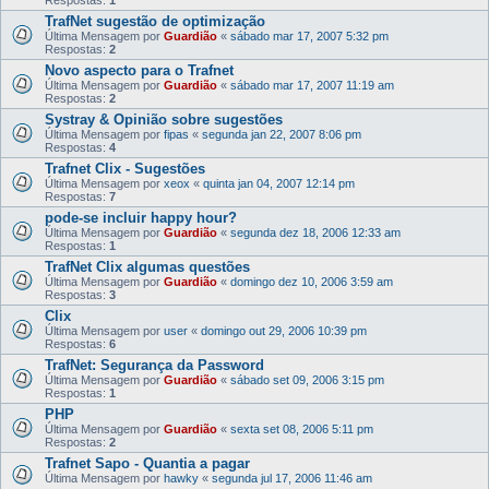
TrafNet sugestão de optimização
Última Mensagem por
Guardião
«
sábado mar 17, 2007 5:32 pm
Respostas:
2
Novo aspecto para o Trafnet
Última Mensagem por
Guardião
«
sábado mar 17, 2007 11:19 am
Respostas:
2
Systray & Opinião sobre sugestões
Última Mensagem por
fipas
«
segunda jan 22, 2007 8:06 pm
Respostas:
4
Trafnet Clix - Sugestões
Última Mensagem por
xeox
«
quinta jan 04, 2007 12:14 pm
Respostas:
7
pode-se incluir happy hour?
Última Mensagem por
Guardião
«
segunda dez 18, 2006 12:33 am
Respostas:
1
TrafNet Clix algumas questões
Última Mensagem por
Guardião
«
domingo dez 10, 2006 3:59 am
Respostas:
3
Clix
Última Mensagem por
user
«
domingo out 29, 2006 10:39 pm
Respostas:
6
TrafNet: Segurança da Password
Última Mensagem por
Guardião
«
sábado set 09, 2006 3:15 pm
Respostas:
1
PHP
Última Mensagem por
Guardião
«
sexta set 08, 2006 5:11 pm
Respostas:
2
Trafnet Sapo - Quantia a pagar
Última Mensagem por
hawky
«
segunda jul 17, 2006 11:46 am