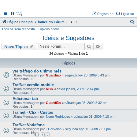
FAQ
Registe-se
Ligue-se
P
Página Principal
Índice do Fórum
Tópicos sem resposta
Tópicos ativos
e
Ideias e Sugestões
s
q
Pesquisar
Pesquisa avançada
Novo Tópico
u
34 tópicos • Página
1
de
1
i
Tópicos
s
ver tráfego do ultimo mês
a
Última Mensagem por
Guardião
«
segunda fev 23, 2009 3:43 pm
Respostas:
3
r
TrafNet versão mobile
Última Mensagem por
RDK
«
sexta jan 09, 2009 12:14 pm
Respostas:
4
Adicionar tab
Última Mensagem por
Guardião
«
sábado jan 03, 2009 8:32 pm
Respostas:
1
Trafnet - Clix - Custos
Última Mensagem por
Nuno Rodrigues
«
quinta jan 01, 2009 4:10 pm
TrafNet Vodafone
Última Mensagem por
TCarvalho
«
segunda ago 11, 2008 7:07 pm
Respostas:
16
1
2