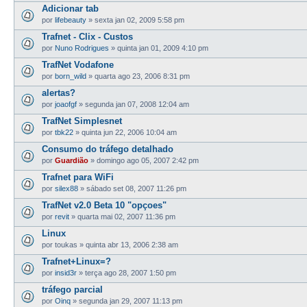
Adicionar tab
por
lifebeauty
»
sexta jan 02, 2009 5:58 pm
Trafnet - Clix - Custos
por
Nuno Rodrigues
»
quinta jan 01, 2009 4:10 pm
TrafNet Vodafone
por
born_wild
»
quarta ago 23, 2006 8:31 pm
alertas?
por
joaofgf
»
segunda jan 07, 2008 12:04 am
TrafNet Simplesnet
por
tbk22
»
quinta jun 22, 2006 10:04 am
Consumo do tráfego detalhado
por
Guardião
»
domingo ago 05, 2007 2:42 pm
Trafnet para WiFi
por
silex88
»
sábado set 08, 2007 11:26 pm
TrafNet v2.0 Beta 10 "opçoes"
por
revit
»
quarta mai 02, 2007 11:36 pm
Linux
por
toukas
»
quinta abr 13, 2006 2:38 am
Trafnet+Linux=?
por
insid3r
»
terça ago 28, 2007 1:50 pm
tráfego parcial
por
Oinq
»
segunda jan 29, 2007 11:13 pm