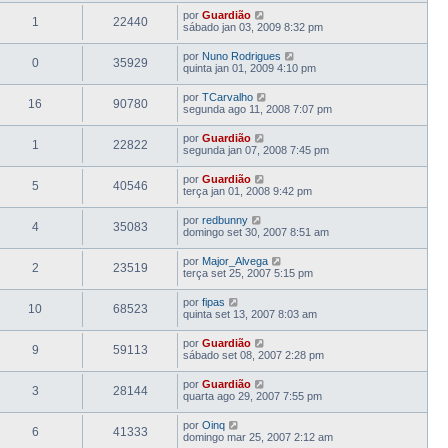
por
Guardião
1
22440
sábado jan 03, 2009 8:32 pm
por
Nuno Rodrigues
0
35929
quinta jan 01, 2009 4:10 pm
por
TCarvalho
16
90780
segunda ago 11, 2008 7:07 pm
por
Guardião
1
22822
segunda jan 07, 2008 7:45 pm
por
Guardião
5
40546
terça jan 01, 2008 9:42 pm
por
redbunny
4
35083
domingo set 30, 2007 8:51 am
por
Major_Alvega
2
23519
terça set 25, 2007 5:15 pm
por
fipas
10
68523
quinta set 13, 2007 8:03 am
por
Guardião
9
59113
sábado set 08, 2007 2:28 pm
por
Guardião
3
28144
quarta ago 29, 2007 7:55 pm
por
Oinq
6
41333
domingo mar 25, 2007 2:12 am