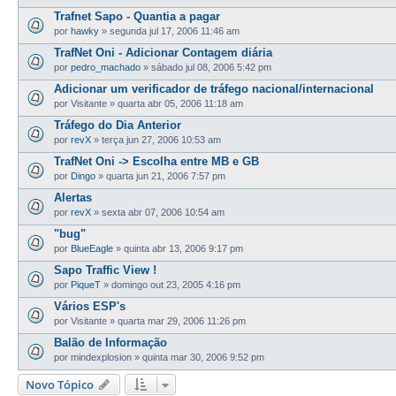
Trafnet Sapo - Quantia a pagar
por
hawky
»
segunda jul 17, 2006 11:46 am
TrafNet Oni - Adicionar Contagem diária
por
pedro_machado
»
sábado jul 08, 2006 5:42 pm
Adicionar um verificador de tráfego nacional/internacional
por
Visitante
»
quarta abr 05, 2006 11:18 am
Tráfego do Dia Anterior
por
revX
»
terça jun 27, 2006 10:53 am
TrafNet Oni -> Escolha entre MB e GB
por
Dingo
»
quarta jun 21, 2006 7:57 pm
Alertas
por
revX
»
sexta abr 07, 2006 10:54 am
"bug"
por
BlueEagle
»
quinta abr 13, 2006 9:17 pm
Sapo Traffic View !
por
PiqueT
»
domingo out 23, 2005 4:16 pm
Vários ESP's
por
Visitante
»
quarta mar 29, 2006 11:26 pm
Balão de Informação
por
mindexplosion
»
quinta mar 30, 2006 9:52 pm
Novo Tópico