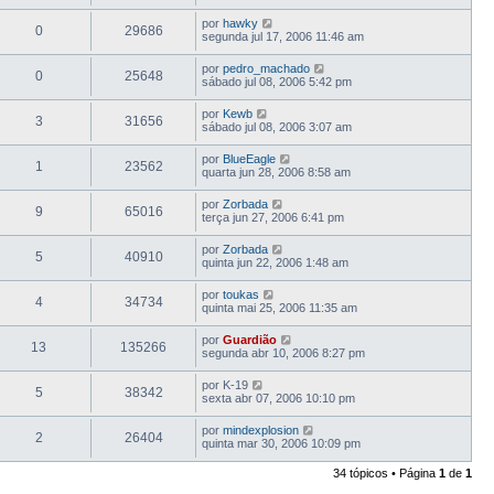
por
hawky
0
29686
segunda jul 17, 2006 11:46 am
por
pedro_machado
0
25648
sábado jul 08, 2006 5:42 pm
por
Kewb
3
31656
sábado jul 08, 2006 3:07 am
por
BlueEagle
1
23562
quarta jun 28, 2006 8:58 am
por
Zorbada
9
65016
terça jun 27, 2006 6:41 pm
por
Zorbada
5
40910
quinta jun 22, 2006 1:48 am
por
toukas
4
34734
quinta mai 25, 2006 11:35 am
por
Guardião
13
135266
segunda abr 10, 2006 8:27 pm
por
K-19
5
38342
sexta abr 07, 2006 10:10 pm
por
mindexplosion
2
26404
quinta mar 30, 2006 10:09 pm
34 tópicos • Página
1
de
1