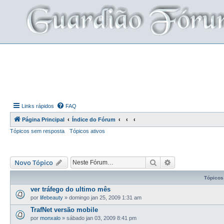
Links rápidos
FAQ
Página Principal
Índice do Fórum
Tópicos sem resposta
Tópicos ativos
Pesquisar
Pesquisa avança
Novo Tópico
Tópicos
ver tráfego do ultimo mês
por
lifebeauty
»
domingo jan 25, 2009 1:31 am
TrafNet versão mobile
por
monxalo
»
sábado jan 03, 2009 8:41 pm