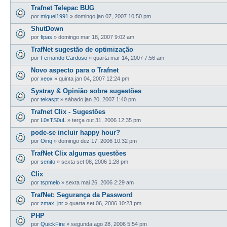
Trafnet Telepac BUG
por
miguel1991
»
domingo jan 07, 2007 10:50 pm
ShutDown
por
fipas
»
domingo mar 18, 2007 9:02 am
TrafNet sugestão de optimização
por
Fernando Cardoso
»
quarta mar 14, 2007 7:56 am
Novo aspecto para o Trafnet
por
xeox
»
quinta jan 04, 2007 12:24 pm
Systray & Opinião sobre sugestões
por
tekaspt
»
sábado jan 20, 2007 1:40 pm
Trafnet Clix - Sugestões
por
L0sTS0uL
»
terça out 31, 2006 12:35 pm
pode-se incluir happy hour?
por
Oinq
»
domingo dez 17, 2006 10:32 pm
TrafNet Clix algumas questões
por
senito
»
sexta set 08, 2006 1:28 pm
Clix
por
tspmelo
»
sexta mai 26, 2006 2:29 am
TrafNet: Segurança da Password
por
zmax_jnr
»
quarta set 06, 2006 10:23 pm
PHP
por
QuickFire
»
segunda ago 28, 2006 5:54 pm