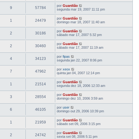
por
Guardião
9
57784
segunda mar 19, 2007 11:11 pm
por
Guardião
1
24479
domingo mar 18, 2007 11:40 am
por
Guardião
2
30186
sábado mar 17, 2007 5:32 pm
por
Guardião
2
30460
sábado mar 17, 2007 11:19 am
por
fipas
4
34123
segunda jan 22, 2007 8:06 pm
por
xeox
7
47962
quinta jan 04, 2007 12:14 pm
por
Guardião
1
21514
segunda dez 18, 2006 12:33 am
por
Guardião
3
28554
domingo dez 10, 2006 3:59 am
por
user
6
46105
domingo out 29, 2006 10:39 pm
por
Guardião
1
21959
sábado set 09, 2006 3:15 pm
por
Guardião
2
24742
sexta set 08, 2006 5:11 pm