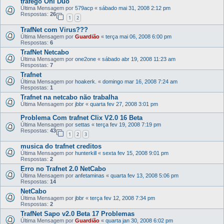
tráfego Oni Duo
Última Mensagem por
579acp
«
sábado mai 31, 2008 2:12 pm
Respostas:
26
1
2
TrafNet com Virus???
Última Mensagem por
Guardião
«
terça mai 06, 2008 6:00 pm
Respostas:
6
TrafNet Netcabo
Última Mensagem por
one2one
«
sábado abr 19, 2008 11:23 am
Respostas:
7
Trafnet
Última Mensagem por
hoakerk.
«
domingo mar 16, 2008 7:24 am
Respostas:
1
Trafnet na netcabo não trabalha
Última Mensagem por
jbbr
«
quarta fev 27, 2008 3:01 pm
Problema Com trafnet Clix V2.0 16 Beta
Última Mensagem por
settas
«
terça fev 19, 2008 7:19 pm
Respostas:
43
1
2
3
musica do trafnet creditos
Última Mensagem por
hunterkill
«
sexta fev 15, 2008 9:01 pm
Respostas:
2
Erro no Trafnet 2.0 NetCabo
Última Mensagem por
anfetaminas
«
quarta fev 13, 2008 5:06 pm
Respostas:
14
NetCabo
Última Mensagem por
jbbr
«
terça fev 12, 2008 7:34 pm
Respostas:
2
TrafNet Sapo v2.0 Beta 17 Problemas
Última Mensagem por
Guardião
«
quarta jan 30, 2008 6:02 pm