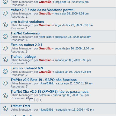
Última Mensagem por
Guardião
«
terça abr 28, 2009 9:55 pm
Respostas:
1
trafnet 2.0.3 não da na Vodafone portatil
Última Mensagem por
Guardião
«
terça abr 28, 2009 9:54 pm
Respostas:
1
erro trafnet vodafone
Última Mensagem por
Guardião
«
segunda fev 23, 2009 3:37 pm
Respostas:
1
TrafNet Cabovisão
Última Mensagem por
night_sign
«
quarta jan 28, 2009 10:56 pm
Respostas:
5
Erro no trafnet 2.0.1
Última Mensagem por
Guardião
«
segunda jan 26, 2009 11:04 pm
Respostas:
3
Trafnet - tráfego
Última Mensagem por
Guardião
«
sábado jan 03, 2009 8:36 pm
Respostas:
1
Erro no Trafnet-TMN
Última Mensagem por
Guardião
«
sábado jan 03, 2009 8:35 pm
Respostas:
2
TrafNet v2.0 Beta 19 - SAPO não funciona
Última Mensagem por
miguel1991
«
sexta ago 22, 2008 11:18 am
Respostas:
7
TrafNet Clix v2.0 18 (XP+SP2) não se passa nada
Última Mensagem por
acfmefm
«
quarta ago 06, 2008 6:42 pm
Respostas:
20
1
2
Trafnet TMN
Última Mensagem por
miguel1991
«
segunda jun 16, 2008 4:42 pm