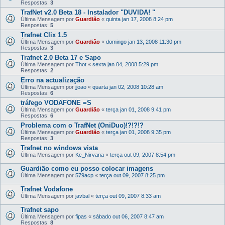
Respostas:
3
TrafNet v2.0 Beta 18 - Instalador "DUVIDA! "
Última Mensagem por
Guardião
«
quinta jan 17, 2008 8:24 pm
Respostas:
5
Trafnet Clix 1.5
Última Mensagem por
Guardião
«
domingo jan 13, 2008 11:30 pm
Respostas:
3
Trafnet 2.0 Beta 17 e Sapo
Última Mensagem por
Thot
«
sexta jan 04, 2008 5:29 pm
Respostas:
2
Erro na actualização
Última Mensagem por
jjoao
«
quarta jan 02, 2008 10:28 am
Respostas:
6
tráfego VODAFONE =S
Última Mensagem por
Guardião
«
terça jan 01, 2008 9:41 pm
Respostas:
6
Problema com o TrafNet (OniDuo)!?!?!?
Última Mensagem por
Guardião
«
terça jan 01, 2008 9:35 pm
Respostas:
3
Trafnet no windows vista
Última Mensagem por
Kc_Nirvana
«
terça out 09, 2007 8:54 pm
Guardião como eu posso colocar imagens
Última Mensagem por
579acp
«
terça out 09, 2007 8:25 pm
Trafnet Vodafone
Última Mensagem por
javbal
«
terça out 09, 2007 8:33 am
Trafnet sapo
Última Mensagem por
fipas
«
sábado out 06, 2007 8:47 am
Respostas:
8