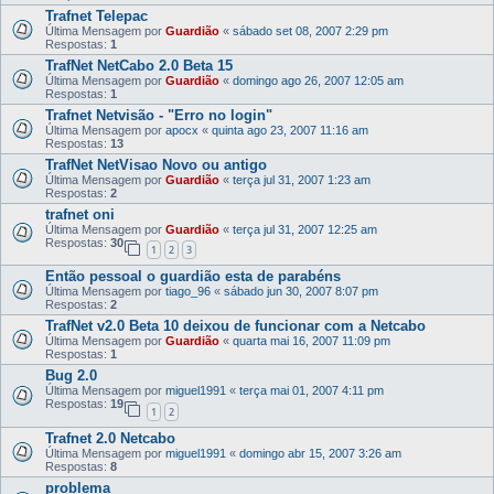
Trafnet Telepac
Última Mensagem por
Guardião
«
sábado set 08, 2007 2:29 pm
Respostas:
1
TrafNet NetCabo 2.0 Beta 15
Última Mensagem por
Guardião
«
domingo ago 26, 2007 12:05 am
Respostas:
1
Trafnet Netvisão - "Erro no login"
Última Mensagem por
apocx
«
quinta ago 23, 2007 11:16 am
Respostas:
13
TrafNet NetVisao Novo ou antigo
Última Mensagem por
Guardião
«
terça jul 31, 2007 1:23 am
Respostas:
2
trafnet oni
Última Mensagem por
Guardião
«
terça jul 31, 2007 12:25 am
Respostas:
30
1
2
3
Então pessoal o guardião esta de parabéns
Última Mensagem por
tiago_96
«
sábado jun 30, 2007 8:07 pm
Respostas:
2
TrafNet v2.0 Beta 10 deixou de funcionar com a Netcabo
Última Mensagem por
Guardião
«
quarta mai 16, 2007 11:09 pm
Respostas:
1
Bug 2.0
Última Mensagem por
miguel1991
«
terça mai 01, 2007 4:11 pm
Respostas:
19
1
2
Trafnet 2.0 Netcabo
Última Mensagem por
miguel1991
«
domingo abr 15, 2007 3:26 am
Respostas:
8
problema