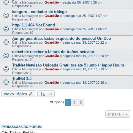
Última Mensagem por
Guardião
«
sexta abr 06, 2007 5:28 pm
Respostas:
4
kanguru - contador de tráfego
Última Mensagem por
Guardião
«
domingo mar 25, 2007 1:07 am
Respostas:
1
http/ 1.1 404 Not Found
Última Mensagem por
Guardião
«
domingo mar 25, 2007 1:06 am
Respostas:
10
Amigo guardião. Estas esquecido do pessoal OniDuo
Última Mensagem por
Guardião
«
segunda mar 19, 2007 10:22 pm
Respostas:
7
deixei de receber a leitura do trafnet netcabo
Última Mensagem por
Guardião
«
segunda mar 19, 2007 10:20 pm
Respostas:
6
TrafNet Netvisão Uploads Gratuitos ate 5 junto / Happy Hours
Última Mensagem por
Guardião
«
segunda mar 19, 2007 10:19 pm
Respostas:
2
TrafNet 1.5
Última Mensagem por
Guardião
«
segunda mar 19, 2007 10:18 pm
Respostas:
6
Novo Tópico
1
2
Próximo
79 tópicos
Ir para
PERMISSÕES DO FÓRUM
Criar Tópicos: Proibido