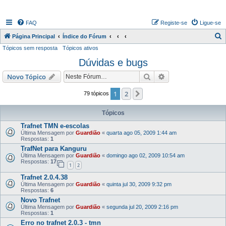
FAQ
Registe-se
Ligue-se
P
Página Principal
Índice do Fórum
Tópicos sem resposta
Tópicos ativos
e
Dúvidas e bugs
s
q
Pesquisar
Pesquisa avançada
Novo Tópico
u
1
2
Próximo
79 tópicos
i
s
Tópicos
a
Trafnet TMN e-escolas
Última Mensagem por
Guardião
«
quarta ago 05, 2009 1:44 am
r
Respostas:
1
TrafNet para Kanguru
Última Mensagem por
Guardião
«
domingo ago 02, 2009 10:54 am
Respostas:
17
1
2
Trafnet 2.0.4.38
Última Mensagem por
Guardião
«
quinta jul 30, 2009 9:32 pm
Respostas:
6
Novo Trafnet
Última Mensagem por
Guardião
«
segunda jul 20, 2009 2:16 pm
Respostas:
1
Erro no trafnet 2.0.3 - tmn