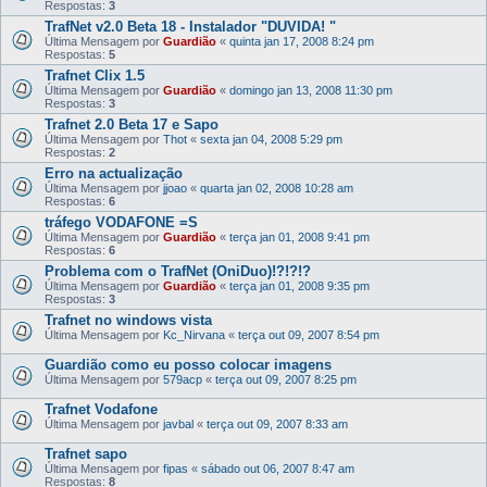
Respostas:
3
TrafNet v2.0 Beta 18 - Instalador "DUVIDA! "
Última Mensagem por
Guardião
«
quinta jan 17, 2008 8:24 pm
Respostas:
5
Trafnet Clix 1.5
Última Mensagem por
Guardião
«
domingo jan 13, 2008 11:30 pm
Respostas:
3
Trafnet 2.0 Beta 17 e Sapo
Última Mensagem por
Thot
«
sexta jan 04, 2008 5:29 pm
Respostas:
2
Erro na actualização
Última Mensagem por
jjoao
«
quarta jan 02, 2008 10:28 am
Respostas:
6
tráfego VODAFONE =S
Última Mensagem por
Guardião
«
terça jan 01, 2008 9:41 pm
Respostas:
6
Problema com o TrafNet (OniDuo)!?!?!?
Última Mensagem por
Guardião
«
terça jan 01, 2008 9:35 pm
Respostas:
3
Trafnet no windows vista
Última Mensagem por
Kc_Nirvana
«
terça out 09, 2007 8:54 pm
Guardião como eu posso colocar imagens
Última Mensagem por
579acp
«
terça out 09, 2007 8:25 pm
Trafnet Vodafone
Última Mensagem por
javbal
«
terça out 09, 2007 8:33 am
Trafnet sapo
Última Mensagem por
fipas
«
sábado out 06, 2007 8:47 am
Respostas:
8