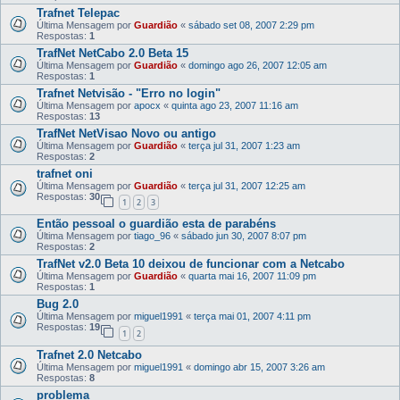
Trafnet Telepac
Última Mensagem por
Guardião
«
sábado set 08, 2007 2:29 pm
Respostas:
1
TrafNet NetCabo 2.0 Beta 15
Última Mensagem por
Guardião
«
domingo ago 26, 2007 12:05 am
Respostas:
1
Trafnet Netvisão - "Erro no login"
Última Mensagem por
apocx
«
quinta ago 23, 2007 11:16 am
Respostas:
13
TrafNet NetVisao Novo ou antigo
Última Mensagem por
Guardião
«
terça jul 31, 2007 1:23 am
Respostas:
2
trafnet oni
Última Mensagem por
Guardião
«
terça jul 31, 2007 12:25 am
Respostas:
30
1
2
3
Então pessoal o guardião esta de parabéns
Última Mensagem por
tiago_96
«
sábado jun 30, 2007 8:07 pm
Respostas:
2
TrafNet v2.0 Beta 10 deixou de funcionar com a Netcabo
Última Mensagem por
Guardião
«
quarta mai 16, 2007 11:09 pm
Respostas:
1
Bug 2.0
Última Mensagem por
miguel1991
«
terça mai 01, 2007 4:11 pm
Respostas:
19
1
2
Trafnet 2.0 Netcabo
Última Mensagem por
miguel1991
«
domingo abr 15, 2007 3:26 am
Respostas:
8
problema