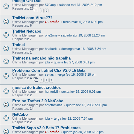
tráfego Oni Duo
Última Mensagem por
579acp
«
sábado mai 31, 2008 2:12 pm
Respostas:
26
1
2
TrafNet com Virus???
Última Mensagem por
Guardião
«
terça mai 06, 2008 6:00 pm
Respostas:
6
TrafNet Netcabo
Última Mensagem por
one2one
«
sábado abr 19, 2008 11:23 am
Respostas:
7
Trafnet
Última Mensagem por
hoakerk.
«
domingo mar 16, 2008 7:24 am
Respostas:
1
Trafnet na netcabo não trabalha
Última Mensagem por
jbbr
«
quarta fev 27, 2008 3:01 pm
Problema Com trafnet Clix V2.0 16 Beta
Última Mensagem por
settas
«
terça fev 19, 2008 7:19 pm
Respostas:
43
1
2
3
musica do trafnet creditos
Última Mensagem por
hunterkill
«
sexta fev 15, 2008 9:01 pm
Respostas:
2
Erro no Trafnet 2.0 NetCabo
Última Mensagem por
anfetaminas
«
quarta fev 13, 2008 5:06 pm
Respostas:
14
NetCabo
Última Mensagem por
jbbr
«
terça fev 12, 2008 7:34 pm
Respostas:
2
TrafNet Sapo v2.0 Beta 17 Problemas
Última Mensagem por
Guardião
«
quarta jan 30, 2008 6:02 pm