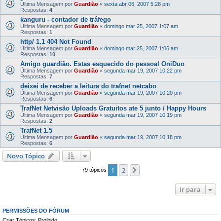
Última Mensagem por
Guardião
«
sexta abr 06, 2007 5:28 pm
Respostas:
4
kanguru - contador de tráfego
Última Mensagem por
Guardião
«
domingo mar 25, 2007 1:07 am
Respostas:
1
http/ 1.1 404 Not Found
Última Mensagem por
Guardião
«
domingo mar 25, 2007 1:06 am
Respostas:
10
Amigo guardião. Estas esquecido do pessoal OniDuo
Última Mensagem por
Guardião
«
segunda mar 19, 2007 10:22 pm
Respostas:
7
deixei de receber a leitura do trafnet netcabo
Última Mensagem por
Guardião
«
segunda mar 19, 2007 10:20 pm
Respostas:
6
TrafNet Netvisão Uploads Gratuitos ate 5 junto / Happy Hours
Última Mensagem por
Guardião
«
segunda mar 19, 2007 10:19 pm
Respostas:
2
TrafNet 1.5
Última Mensagem por
Guardião
«
segunda mar 19, 2007 10:18 pm
Respostas:
6
Novo Tópico
1
2
Próximo
79 tópicos
Ir para
PERMISSÕES DO FÓRUM
Criar Tópicos: Proibido