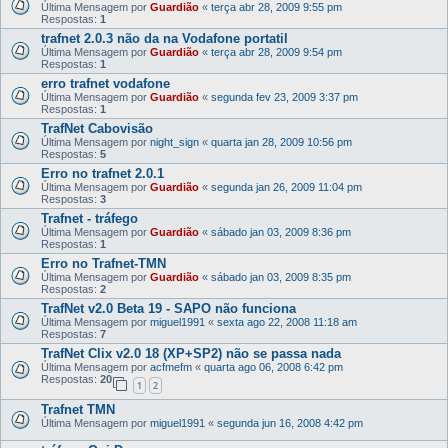
Última Mensagem por
Guardião
«
terça abr 28, 2009 9:55 pm
Respostas:
1
trafnet 2.0.3 não da na Vodafone portatil
Última Mensagem por
Guardião
«
terça abr 28, 2009 9:54 pm
Respostas:
1
erro trafnet vodafone
Última Mensagem por
Guardião
«
segunda fev 23, 2009 3:37 pm
Respostas:
1
TrafNet Cabovisão
Última Mensagem por
night_sign
«
quarta jan 28, 2009 10:56 pm
Respostas:
5
Erro no trafnet 2.0.1
Última Mensagem por
Guardião
«
segunda jan 26, 2009 11:04 pm
Respostas:
3
Trafnet - tráfego
Última Mensagem por
Guardião
«
sábado jan 03, 2009 8:36 pm
Respostas:
1
Erro no Trafnet-TMN
Última Mensagem por
Guardião
«
sábado jan 03, 2009 8:35 pm
Respostas:
2
TrafNet v2.0 Beta 19 - SAPO não funciona
Última Mensagem por
miguel1991
«
sexta ago 22, 2008 11:18 am
Respostas:
7
TrafNet Clix v2.0 18 (XP+SP2) não se passa nada
Última Mensagem por
acfmefm
«
quarta ago 06, 2008 6:42 pm
Respostas:
20
1
2
Trafnet TMN
Última Mensagem por
miguel1991
«
segunda jun 16, 2008 4:42 pm