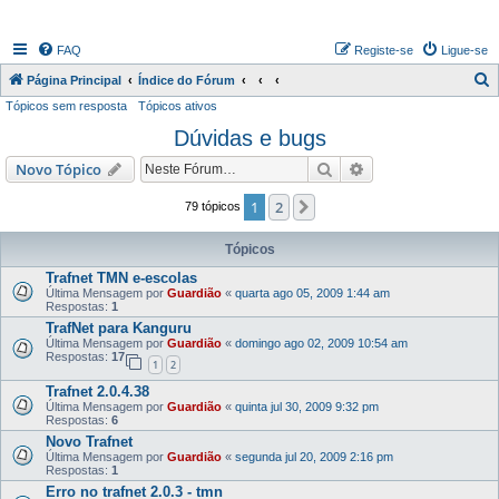
FAQ
Registe-se
Ligue-se
P
Página Principal
Índice do Fórum
Tópicos sem resposta
Tópicos ativos
e
Dúvidas e bugs
s
q
Pesquisar
Pesquisa avançada
Novo Tópico
u
1
2
Próximo
79 tópicos
i
s
Tópicos
a
Trafnet TMN e-escolas
Última Mensagem por
Guardião
«
quarta ago 05, 2009 1:44 am
r
Respostas:
1
TrafNet para Kanguru
Última Mensagem por
Guardião
«
domingo ago 02, 2009 10:54 am
Respostas:
17
1
2
Trafnet 2.0.4.38
Última Mensagem por
Guardião
«
quinta jul 30, 2009 9:32 pm
Respostas:
6
Novo Trafnet
Última Mensagem por
Guardião
«
segunda jul 20, 2009 2:16 pm
Respostas:
1
Erro no trafnet 2.0.3 - tmn