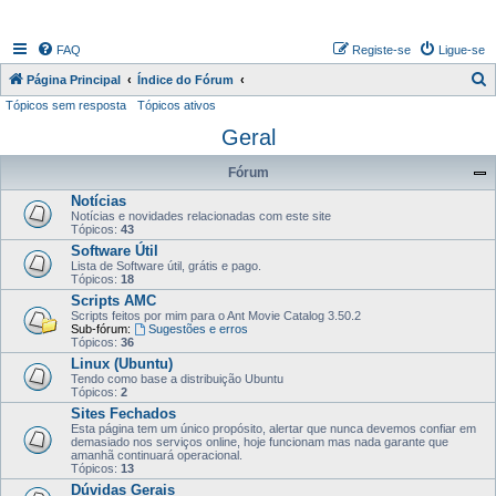
FAQ
Registe-se
Ligue-se
P
Página Principal
Índice do Fórum
Tópicos sem resposta
Tópicos ativos
e
Geral
s
q
Fórum
u
Notícias
i
Notícias e novidades relacionadas com este site
Tópicos:
43
s
Software Útil
a
Lista de Software útil, grátis e pago.
Tópicos:
18
r
Scripts AMC
Scripts feitos por mim para o Ant Movie Catalog 3.50.2
Sub-fórum:
Sugestões e erros
Tópicos:
36
Linux (Ubuntu)
Tendo como base a distribuição Ubuntu
Tópicos:
2
Sites Fechados
Esta página tem um único propósito, alertar que nunca devemos confiar em
demasiado nos serviços online, hoje funcionam mas nada garante que
amanhã continuará operacional.
Tópicos:
13
Dúvidas Gerais