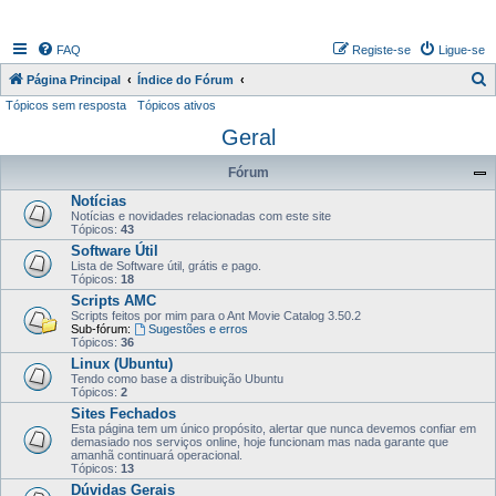
FAQ
Registe-se
Ligue-se
P
Página Principal
Índice do Fórum
Tópicos sem resposta
Tópicos ativos
e
Geral
s
q
Fórum
u
Notícias
i
Notícias e novidades relacionadas com este site
Tópicos:
43
s
Software Útil
a
Lista de Software útil, grátis e pago.
Tópicos:
18
r
Scripts AMC
Scripts feitos por mim para o Ant Movie Catalog 3.50.2
Sub-fórum:
Sugestões e erros
Tópicos:
36
Linux (Ubuntu)
Tendo como base a distribuição Ubuntu
Tópicos:
2
Sites Fechados
Esta página tem um único propósito, alertar que nunca devemos confiar em
demasiado nos serviços online, hoje funcionam mas nada garante que
amanhã continuará operacional.
Tópicos:
13
Dúvidas Gerais