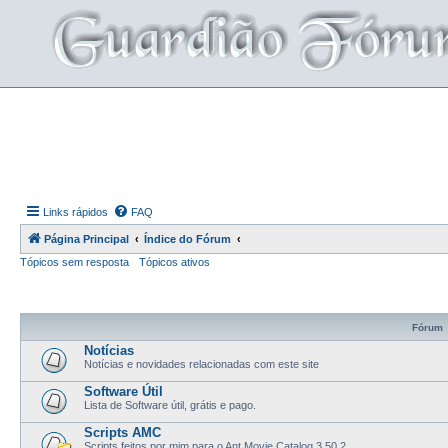
Links rápidos
FAQ
Página Principal
Índice do Fórum
Tópicos sem resposta
Tópicos ativos
Fórum
Notícias
Notícias e novidades relacionadas com este site
Software Útil
Lista de Software útil, grátis e pago.
Scripts AMC
Scripts feitos por mim para o Ant Movie Catalog 3.50.2