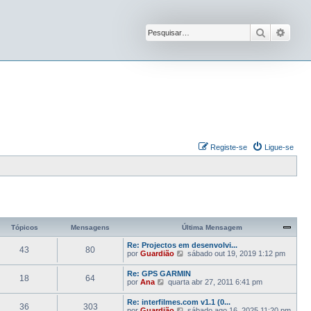
Pesquisar
Pesqu
Registe-se
Ligue-se
Tópicos
Mensagens
Última Mensagem
Re: Projectos em desenvolvi...
43
80
V
por
Guardião
sábado out 19, 2019 1:12 pm
e
j
Re: GPS GARMIN
18
64
a
V
por
Ana
quarta abr 27, 2011 6:41 pm
a
e
ú
j
Re: interfilmes.com v1.1 (0...
l
36
303
a
V
por
Guardião
sábado ago 16, 2025 11:20 pm