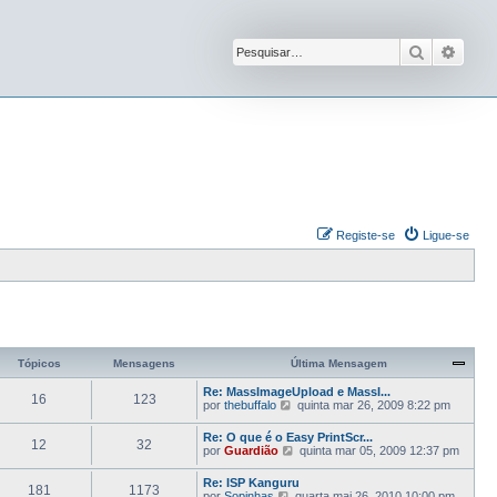
Pesquisar
Pesqu
Registe-se
Ligue-se
Tópicos
Mensagens
Última Mensagem
Re: MassImageUpload e MassI...
16
123
V
por
thebuffalo
quinta mar 26, 2009 8:22 pm
e
j
Re: O que é o Easy PrintScr...
12
32
a
V
por
Guardião
quinta mar 05, 2009 12:37 pm
a
e
ú
j
Re: ISP Kanguru
l
181
1173
a
V
por
Sopinhas
quarta mai 26, 2010 10:00 pm