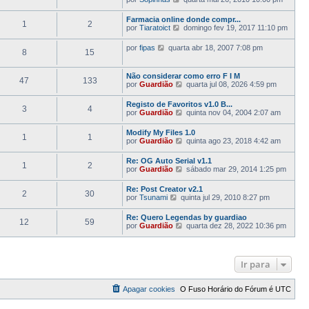
t
a
e
i
ú
j
m
Farmacia online donde compr...
l
1
2
a
a
V
por
Tiaratoict
domingo fev 19, 2017 11:10 pm
t
a
M
e
i
ú
e
j
m
V
por
fipas
quarta abr 18, 2007 7:08 pm
l
n
8
15
a
a
e
t
s
a
M
j
i
a
ú
e
a
m
g
Não considerar como erro F I M
l
n
47
133
a
a
e
V
por
Guardião
quarta jul 08, 2026 4:59 pm
t
s
ú
M
m
e
i
a
l
e
j
m
g
Registo de Favoritos v1.0 B...
t
n
3
4
a
a
e
V
por
Guardião
quinta nov 04, 2004 2:07 am
i
s
a
M
m
e
m
a
ú
e
j
a
g
Modify My Files 1.0
l
n
1
1
a
M
e
V
por
Guardião
quinta ago 23, 2018 4:42 am
t
s
a
e
m
e
i
a
ú
n
j
m
g
Re: OG Auto Serial v1.1
l
s
1
2
a
a
e
V
por
Guardião
sábado mar 29, 2014 1:25 pm
t
a
a
M
m
e
i
g
ú
e
j
m
e
Re: Post Creator v2.1
l
n
2
30
a
a
m
V
por
Tsunami
quinta jul 29, 2010 8:27 pm
t
s
a
M
e
i
a
ú
e
j
m
g
Re: Quero Legendas by guardiao
l
n
12
59
a
a
e
V
por
Guardião
quarta dez 28, 2022 10:36 pm
t
s
a
M
m
e
i
a
ú
e
j
m
g
l
n
a
a
e
t
s
a
M
m
Ir para
i
a
ú
e
m
g
l
n
a
e
t
s
M
Apagar cookies
O Fuso Horário do Fórum é
m
UTC
i
a
e
m
g
n
a