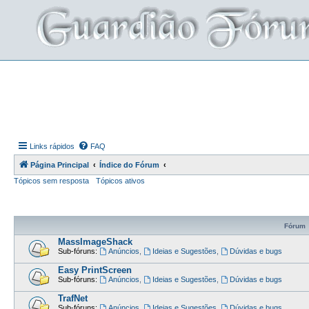
Links rápidos
FAQ
Página Principal
Índice do Fórum
Tópicos sem resposta
Tópicos ativos
Fórum
MassImageShack
Sub-fóruns:
Anúncios
,
Ideias e Sugestões
,
Dúvidas e bugs
Easy PrintScreen
Sub-fóruns:
Anúncios
,
Ideias e Sugestões
,
Dúvidas e bugs
TrafNet
Sub-fóruns:
Anúncios
,
Ideias e Sugestões
,
Dúvidas e bugs