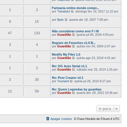
t
a
e
i
ú
j
m
Farmacia online donde compr...
l
1
2
a
a
V
por
Tiaratoict
domingo fev 19, 2017 11:10 pm
t
a
M
e
i
ú
e
j
m
V
por
fipas
quarta abr 18, 2007 7:08 pm
l
n
8
15
a
a
e
t
s
a
M
j
i
a
ú
e
a
m
g
Não considerar como erro F I M
l
n
47
133
a
a
e
V
por
Guardião
quarta jul 08, 2026 4:59 pm
t
s
ú
M
m
e
i
a
l
e
j
m
g
Registo de Favoritos v1.0 B...
t
n
3
4
a
a
e
V
por
Guardião
quinta nov 04, 2004 2:07 am
i
s
a
M
m
e
m
a
ú
e
j
a
g
Modify My Files 1.0
l
n
1
1
a
M
e
V
por
Guardião
quinta ago 23, 2018 4:42 am
t
s
a
e
m
e
i
a
ú
n
j
m
g
Re: OG Auto Serial v1.1
l
s
1
2
a
a
e
V
por
Guardião
sábado mar 29, 2014 1:25 pm
t
a
a
M
m
e
i
g
ú
e
j
m
e
Re: Post Creator v2.1
l
n
2
30
a
a
m
V
por
Tsunami
quinta jul 29, 2010 8:27 pm
t
s
a
M
e
i
a
ú
e
j
m
g
Re: Quero Legendas by guardiao
l
n
12
59
a
a
e
V
por
Guardião
quarta dez 28, 2022 10:36 pm
t
s
a
M
m
e
i
a
ú
e
j
m
g
l
n
a
a
e
t
s
a
M
m
Ir para
i
a
ú
e
m
g
l
n
a
e
t
s
M
Apagar cookies
O Fuso Horário do Fórum é
m
UTC
i
a
e
m
g
n
a