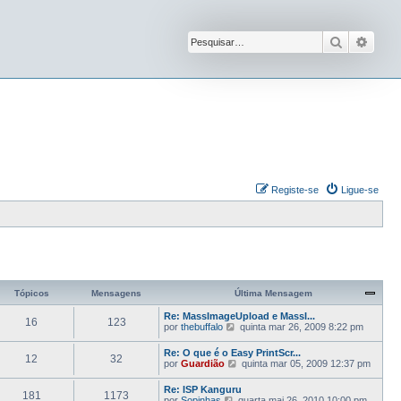
Pesquisar
Pesqu
Registe-se
Ligue-se
Tópicos
Mensagens
Última Mensagem
Re: MassImageUpload e MassI...
16
123
V
por
thebuffalo
quinta mar 26, 2009 8:22 pm
e
j
Re: O que é o Easy PrintScr...
12
32
a
V
por
Guardião
quinta mar 05, 2009 12:37 pm
a
e
ú
j
Re: ISP Kanguru
l
181
1173
a
V
por
Sopinhas
quarta mai 26, 2010 10:00 pm