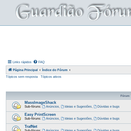
Links rápidos
FAQ
Página Principal
Índice do Fórum
Tópicos sem resposta
Tópicos ativos
Fórum
MassImageShack
Sub-fóruns:
Anúncios
,
Ideias e Sugestões
,
Dúvidas e bugs
Easy PrintScreen
Sub-fóruns:
Anúncios
,
Ideias e Sugestões
,
Dúvidas e bugs
TrafNet
Sub-fóruns:
Anúncios
,
Ideias e Sugestões
,
Dúvidas e bugs