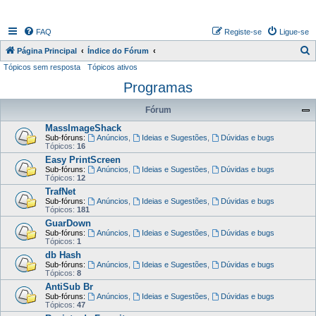
FAQ
Registe-se
Ligue-se
P
Página Principal
Índice do Fórum
Tópicos sem resposta
Tópicos ativos
e
Programas
s
q
Fórum
u
MassImageShack
i
Sub-fóruns:
Anúncios
,
Ideias e Sugestões
,
Dúvidas e bugs
Tópicos:
16
s
Easy PrintScreen
a
Sub-fóruns:
Anúncios
,
Ideias e Sugestões
,
Dúvidas e bugs
Tópicos:
12
r
TrafNet
Sub-fóruns:
Anúncios
,
Ideias e Sugestões
,
Dúvidas e bugs
Tópicos:
181
GuarDown
Sub-fóruns:
Anúncios
,
Ideias e Sugestões
,
Dúvidas e bugs
Tópicos:
1
db Hash
Sub-fóruns:
Anúncios
,
Ideias e Sugestões
,
Dúvidas e bugs
Tópicos:
8
AntiSub Br
Sub-fóruns:
Anúncios
,
Ideias e Sugestões
,
Dúvidas e bugs
Tópicos:
47