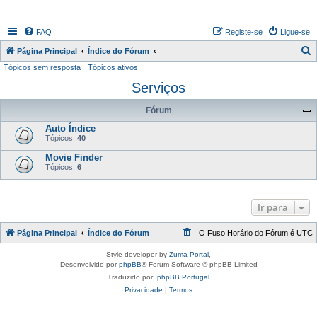
FAQ
Registe-se
Ligue-se
P
Página Principal
Índice do Fórum
Tópicos sem resposta
Tópicos ativos
e
Serviços
s
q
Fórum
u
Auto Índice
i
Tópicos:
40
s
Movie Finder
Tópicos:
6
a
r
Ir para
Página Principal
Índice do Fórum
O Fuso Horário do Fórum é
UTC
Style developer by
Zuma Portal
,
Desenvolvido por
phpBB
® Forum Software © phpBB Limited
Traduzido por:
phpBB Portugal
Privacidade
|
Termos