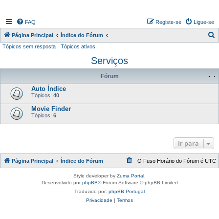
FAQ
Registe-se
Ligue-se
P
Página Principal
Índice do Fórum
Tópicos sem resposta
Tópicos ativos
e
Serviços
s
q
Fórum
u
Auto Índice
i
Tópicos:
40
s
Movie Finder
Tópicos:
6
a
r
Ir para
Página Principal
Índice do Fórum
O Fuso Horário do Fórum é
UTC
Style developer by
Zuma Portal
,
Desenvolvido por
phpBB
® Forum Software © phpBB Limited
Traduzido por:
phpBB Portugal
Privacidade
|
Termos