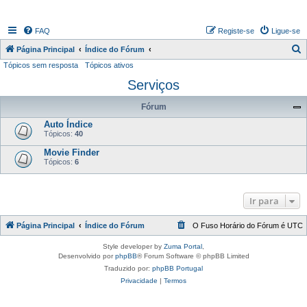
FAQ
Registe-se
Ligue-se
P
Página Principal
Índice do Fórum
Tópicos sem resposta
Tópicos ativos
e
Serviços
s
q
Fórum
u
Auto Índice
i
Tópicos:
40
s
Movie Finder
Tópicos:
6
a
r
Ir para
Página Principal
Índice do Fórum
O Fuso Horário do Fórum é
UTC
Style developer by
Zuma Portal
,
Desenvolvido por
phpBB
® Forum Software © phpBB Limited
Traduzido por:
phpBB Portugal
Privacidade
|
Termos