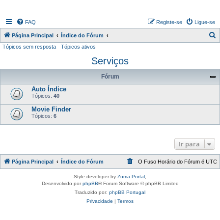
FAQ
Registe-se
Ligue-se
P
Página Principal
Índice do Fórum
Tópicos sem resposta
Tópicos ativos
e
Serviços
s
q
Fórum
u
Auto Índice
i
Tópicos:
40
s
Movie Finder
Tópicos:
6
a
r
Ir para
Página Principal
Índice do Fórum
O Fuso Horário do Fórum é
UTC
Style developer by
Zuma Portal
,
Desenvolvido por
phpBB
® Forum Software © phpBB Limited
Traduzido por:
phpBB Portugal
Privacidade
|
Termos