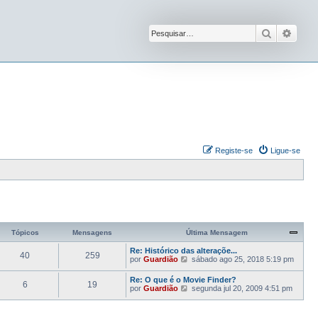
Pesquisar
Pesqu
Registe-se
Ligue-se
Tópicos
Mensagens
Última Mensagem
Re: Histórico das alteraçõe...
40
259
V
por
Guardião
sábado ago 25, 2018 5:19 pm
e
j
Re: O que é o Movie Finder?
6
19
a
V
por
Guardião
segunda jul 20, 2009 4:51 pm
a
e
ú
j
l
a