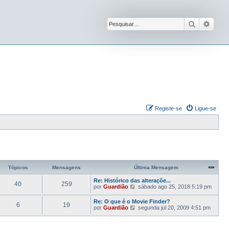
Pesquisar
Pesqu
Registe-se
Ligue-se
Tópicos
Mensagens
Última Mensagem
Re: Histórico das alteraçõe...
40
259
V
por
Guardião
sábado ago 25, 2018 5:19 pm
e
j
Re: O que é o Movie Finder?
6
19
a
V
por
Guardião
segunda jul 20, 2009 4:51 pm
a
e
ú
j
l
a