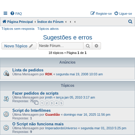
FAQ
Registe-se
Ligue-se
P
Página Principal
Índice do Fórum
Tópicos sem resposta
Tópicos ativos
e
Sugestões e erros
s
q
Pesquisar
Pesquisa avançada
Novo Tópico
u
18 tópicos • Página
1
de
1
i
Anúncios
s
Lista de pedidos
a
Última Mensagem por
RDK
«
segunda mai 19, 2008 10:03 am
r
Tópicos
Fazer pedidos de scripts
Última Mensagem por
jrmth
«
terça jan 05, 2010 3:17 am
Respostas:
71
1
2
3
4
5
Script do Interfilmes
Última Mensagem por
Guardião
«
domingo mar 16, 2025 11:56 pm
Respostas:
1
O Script não funciona mais
Última Mensagem por
ImperadordoUniverso
«
segunda mar 01, 2010 5:25 pm
Respostas:
9