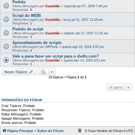
Pedido
Última Mensagem por
Guardião
«
segunda jan 07, 2008 7:49 pm
Respostas:
5
Script do IMDB
Última Mensagem por
Guardião
«
terça jul 31, 2007 12:38 am
Respostas:
1
Pedido de script
Última Mensagem por
Guardião
«
sábado abr 07, 2007 12:26 am
Respostas:
2
Aproveitamento de scripts
Última Mensagem por
NiPPonic
«
quarta ago 16, 2006 4:45 pm
Respostas:
2
Vale a pena fazer um script para o dvdlx.com?
Última Mensagem por
Guardião
«
quarta dez 14, 2005 8:51 pm
Respostas:
1
Novo Tópico
18 tópicos • Página
1
de
1
Ir para
PERMISSÕES DO FÓRUM
Criar Tópicos: Proibido
Responder Tópicos: Proibido
Editar Mensagens: Proibido
Apagar Mensagens: Proibido
Enviar anexos: Proibido
Página Principal
Índice do Fórum
O Fuso Horário do Fórum é
UTC