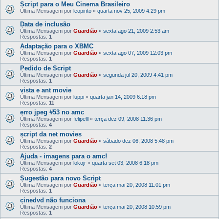
Script para o Meu Cinema Brasileiro
Última Mensagem por
leopinto
«
quarta nov 25, 2009 4:29 pm
Data de inclusão
Última Mensagem por
Guardião
«
sexta ago 21, 2009 2:53 am
Respostas:
1
Adaptação para o XBMC
Última Mensagem por
Guardião
«
sexta ago 07, 2009 12:03 pm
Respostas:
1
Pedido de Script
Última Mensagem por
Guardião
«
segunda jul 20, 2009 4:41 pm
Respostas:
1
vista e ant movie
Última Mensagem por
luppi
«
quarta jan 14, 2009 6:18 pm
Respostas:
11
erro jpeg #53 no amc
Última Mensagem por
felipelll
«
terça dez 09, 2008 11:36 pm
Respostas:
4
script da net movies
Última Mensagem por
Guardião
«
sábado dez 06, 2008 5:48 pm
Respostas:
2
Ajuda - imagens para o amc!
Última Mensagem por
lokojr
«
quarta set 03, 2008 6:18 pm
Respostas:
4
Sugestão para novo Script
Última Mensagem por
Guardião
«
terça mai 20, 2008 11:01 pm
Respostas:
1
cinedvd não funciona
Última Mensagem por
Guardião
«
terça mai 20, 2008 10:59 pm
Respostas:
1