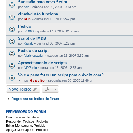
Sugestão para novo Script
por
nalf
»
sábado abr 26, 2008 10:43 am
cinedvd não funciona
por
RDK
»
quinta mai 15, 2008 5:42 pm
Pedido
por
flr3000
»
quinta set 13, 2007 12:50 am
Script do IMDB
por
Kayak
»
quinta jul 05, 2007 1:27 pm
Pedido de script
por
fabriciosawier
»
sábado jan 13, 2007 3:39 am
Aproveitamento de scripts
por
NiPPonic
»
terça ago 15, 2006 12:57 am
Vale a pena fazer um script para o dvdlx.com?
por
Guardião
»
segunda ago 08, 2005 11:48 pm
Novo Tópico
Regressar ao índice do fórum
PERMISSÕES DO FÓRUM
Criar Tópicos: Proibido
Responder Tópicos: Proibido
Editar Mensagens: Proibido
Apagar Mensagens: Proibido