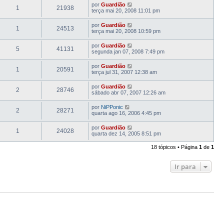
por
Guardião
1
21938
terça mai 20, 2008 11:01 pm
por
Guardião
1
24513
terça mai 20, 2008 10:59 pm
por
Guardião
5
41131
segunda jan 07, 2008 7:49 pm
por
Guardião
1
20591
terça jul 31, 2007 12:38 am
por
Guardião
2
28746
sábado abr 07, 2007 12:26 am
por
NiPPonic
2
28271
quarta ago 16, 2006 4:45 pm
por
Guardião
1
24028
quarta dez 14, 2005 8:51 pm
18 tópicos • Página
1
de
1
Ir para