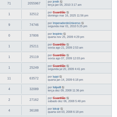
por
jrmth
71
2055967
terça jan 05, 2010 3:17 am
por
Guardião
1
32512
domingo mar 16, 2025 11:56 pm
por
ImperadordoUniverso
9
74746
segunda mar 01, 2010 5:25 pm
por
leopinto
0
37806
quarta nov 25, 2009 4:29 pm
por
Guardião
1
25211
sexta ago 21, 2009 2:53 am
por
Guardião
1
25119
sexta ago 07, 2009 12:03 pm
por
Guardião
1
25249
segunda jul 20, 2009 4:41 pm
por
luppi
11
63572
quarta jan 14, 2009 6:18 pm
por
felipelll
4
32089
terça dez 09, 2008 11:36 pm
por
Guardião
2
27162
sábado dez 06, 2008 5:48 pm
por
lokojr
4
36188
quarta set 03, 2008 6:18 pm