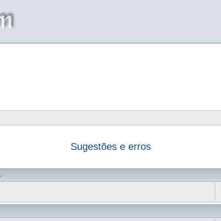
Sugestões e erros
da
s