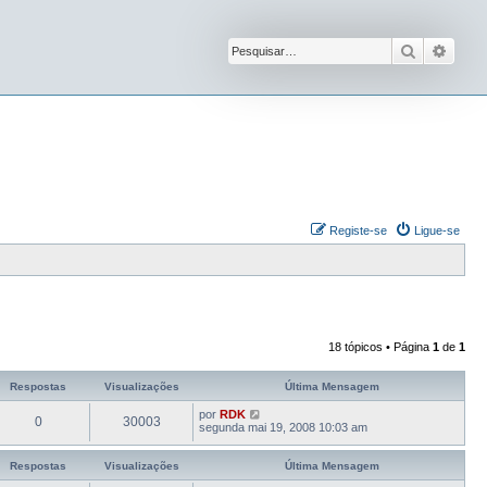
Pesquisar
Pesqu
Registe-se
Ligue-se
18 tópicos • Página
1
de
1
Respostas
Visualizações
Última Mensagem
por
RDK
0
30003
segunda mai 19, 2008 10:03 am
Respostas
Visualizações
Última Mensagem