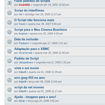
Fazer pedidos de scripts
por
Guardião
»
segunda abr 18, 2005 10:58 pm
Script do Interfilmes
por
sid
»
domingo mar 16, 2025 11:27 pm
O Script não funciona mais
por
Faust
»
quarta mar 28, 2007 9:56 pm
Script para o Meu Cinema Brasileiro
por
leopinto
»
quarta nov 25, 2009 4:29 pm
Data de inclusão
por
Pauloecv
»
segunda ago 17, 2009 1:51 am
Adaptação para o XBMC
por
rbcarnevale
»
quarta mar 25, 2009 11:06 pm
Pedido de Script
por
vitorpedroso
»
segunda mai 11, 2009 1:32 pm
vista e ant movie
por
felipelll
»
quarta out 01, 2008 11:28 pm
erro jpeg #53 no amc
por
felipelll
»
terça dez 09, 2008 12:56 am
script da net movies
por
felipelll
»
quarta out 01, 2008 11:17 pm
Ajuda - imagens para o amc!
por
lokojr
»
terça ago 26, 2008 3:55 pm