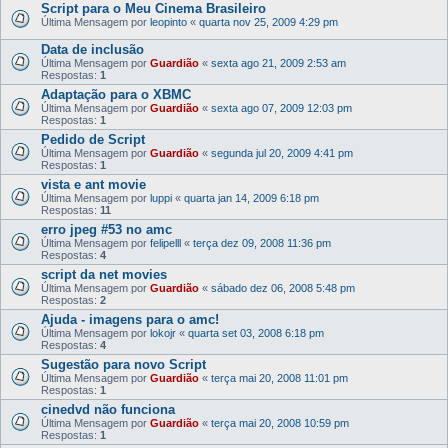
Script para o Meu Cinema Brasileiro
Última Mensagem por
leopinto
«
quarta nov 25, 2009 4:29 pm
Data de inclusão
Última Mensagem por
Guardião
«
sexta ago 21, 2009 2:53 am
Respostas:
1
Adaptação para o XBMC
Última Mensagem por
Guardião
«
sexta ago 07, 2009 12:03 pm
Respostas:
1
Pedido de Script
Última Mensagem por
Guardião
«
segunda jul 20, 2009 4:41 pm
Respostas:
1
vista e ant movie
Última Mensagem por
luppi
«
quarta jan 14, 2009 6:18 pm
Respostas:
11
erro jpeg #53 no amc
Última Mensagem por
felipelll
«
terça dez 09, 2008 11:36 pm
Respostas:
4
script da net movies
Última Mensagem por
Guardião
«
sábado dez 06, 2008 5:48 pm
Respostas:
2
Ajuda - imagens para o amc!
Última Mensagem por
lokojr
«
quarta set 03, 2008 6:18 pm
Respostas:
4
Sugestão para novo Script
Última Mensagem por
Guardião
«
terça mai 20, 2008 11:01 pm
Respostas:
1
cinedvd não funciona
Última Mensagem por
Guardião
«
terça mai 20, 2008 10:59 pm
Respostas:
1