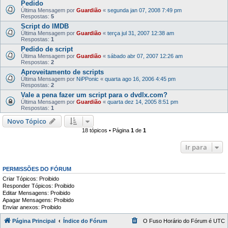
Pedido
Última Mensagem por
Guardião
«
segunda jan 07, 2008 7:49 pm
Respostas:
5
Script do IMDB
Última Mensagem por
Guardião
«
terça jul 31, 2007 12:38 am
Respostas:
1
Pedido de script
Última Mensagem por
Guardião
«
sábado abr 07, 2007 12:26 am
Respostas:
2
Aproveitamento de scripts
Última Mensagem por
NiPPonic
«
quarta ago 16, 2006 4:45 pm
Respostas:
2
Vale a pena fazer um script para o dvdlx.com?
Última Mensagem por
Guardião
«
quarta dez 14, 2005 8:51 pm
Respostas:
1
Novo Tópico
18 tópicos • Página
1
de
1
Ir para
PERMISSÕES DO FÓRUM
Criar Tópicos: Proibido
Responder Tópicos: Proibido
Editar Mensagens: Proibido
Apagar Mensagens: Proibido
Enviar anexos: Proibido
Página Principal
Índice do Fórum
O Fuso Horário do Fórum é
UTC