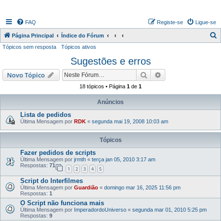
FAQ
Registe-se
Ligue-se
P
Página Principal
Índice do Fórum
Tópicos sem resposta
Tópicos ativos
e
Sugestões e erros
s
q
Pesquisar
Pesquisa avançada
Novo Tópico
u
18 tópicos • Página
1
de
1
i
Anúncios
s
Lista de pedidos
a
Última Mensagem por
RDK
«
segunda mai 19, 2008 10:03 am
r
Tópicos
Fazer pedidos de scripts
Última Mensagem por
jrmth
«
terça jan 05, 2010 3:17 am
Respostas:
71
1
2
3
4
5
Script do Interfilmes
Última Mensagem por
Guardião
«
domingo mar 16, 2025 11:56 pm
Respostas:
1
O Script não funciona mais
Última Mensagem por
ImperadordoUniverso
«
segunda mar 01, 2010 5:25 pm
Respostas:
9