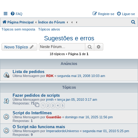
FAQ
Registe-se
Ligue-se
P
Página Principal
Índice do Fórum
Tópicos sem resposta
Tópicos ativos
e
Sugestões e erros
s
q
Pesquisar
Pesquisa avançada
Novo Tópico
u
18 tópicos • Página
1
de
1
i
Anúncios
s
Lista de pedidos
a
Última Mensagem por
RDK
«
segunda mai 19, 2008 10:03 am
r
Tópicos
Fazer pedidos de scripts
Última Mensagem por
jrmth
«
terça jan 05, 2010 3:17 am
Respostas:
71
1
2
3
4
5
Script do Interfilmes
Última Mensagem por
Guardião
«
domingo mar 16, 2025 11:56 pm
Respostas:
1
O Script não funciona mais
Última Mensagem por
ImperadordoUniverso
«
segunda mar 01, 2010 5:25 pm
Respostas:
9