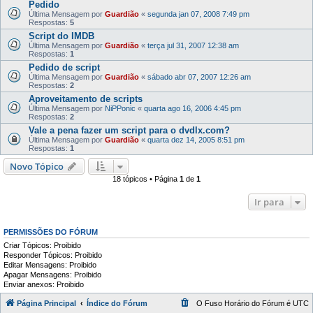
Pedido
Última Mensagem por
Guardião
«
segunda jan 07, 2008 7:49 pm
Respostas:
5
Script do IMDB
Última Mensagem por
Guardião
«
terça jul 31, 2007 12:38 am
Respostas:
1
Pedido de script
Última Mensagem por
Guardião
«
sábado abr 07, 2007 12:26 am
Respostas:
2
Aproveitamento de scripts
Última Mensagem por
NiPPonic
«
quarta ago 16, 2006 4:45 pm
Respostas:
2
Vale a pena fazer um script para o dvdlx.com?
Última Mensagem por
Guardião
«
quarta dez 14, 2005 8:51 pm
Respostas:
1
Novo Tópico
18 tópicos • Página
1
de
1
Ir para
PERMISSÕES DO FÓRUM
Criar Tópicos: Proibido
Responder Tópicos: Proibido
Editar Mensagens: Proibido
Apagar Mensagens: Proibido
Enviar anexos: Proibido
Página Principal
Índice do Fórum
O Fuso Horário do Fórum é
UTC