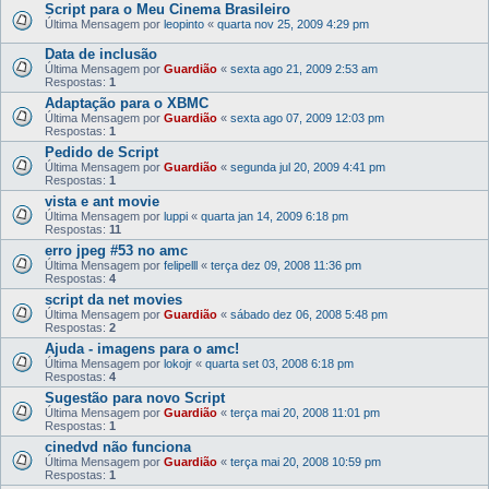
Script para o Meu Cinema Brasileiro
Última Mensagem por
leopinto
«
quarta nov 25, 2009 4:29 pm
Data de inclusão
Última Mensagem por
Guardião
«
sexta ago 21, 2009 2:53 am
Respostas:
1
Adaptação para o XBMC
Última Mensagem por
Guardião
«
sexta ago 07, 2009 12:03 pm
Respostas:
1
Pedido de Script
Última Mensagem por
Guardião
«
segunda jul 20, 2009 4:41 pm
Respostas:
1
vista e ant movie
Última Mensagem por
luppi
«
quarta jan 14, 2009 6:18 pm
Respostas:
11
erro jpeg #53 no amc
Última Mensagem por
felipelll
«
terça dez 09, 2008 11:36 pm
Respostas:
4
script da net movies
Última Mensagem por
Guardião
«
sábado dez 06, 2008 5:48 pm
Respostas:
2
Ajuda - imagens para o amc!
Última Mensagem por
lokojr
«
quarta set 03, 2008 6:18 pm
Respostas:
4
Sugestão para novo Script
Última Mensagem por
Guardião
«
terça mai 20, 2008 11:01 pm
Respostas:
1
cinedvd não funciona
Última Mensagem por
Guardião
«
terça mai 20, 2008 10:59 pm
Respostas:
1