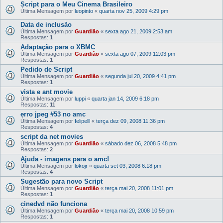
Script para o Meu Cinema Brasileiro
Última Mensagem por
leopinto
«
quarta nov 25, 2009 4:29 pm
Data de inclusão
Última Mensagem por
Guardião
«
sexta ago 21, 2009 2:53 am
Respostas:
1
Adaptação para o XBMC
Última Mensagem por
Guardião
«
sexta ago 07, 2009 12:03 pm
Respostas:
1
Pedido de Script
Última Mensagem por
Guardião
«
segunda jul 20, 2009 4:41 pm
Respostas:
1
vista e ant movie
Última Mensagem por
luppi
«
quarta jan 14, 2009 6:18 pm
Respostas:
11
erro jpeg #53 no amc
Última Mensagem por
felipelll
«
terça dez 09, 2008 11:36 pm
Respostas:
4
script da net movies
Última Mensagem por
Guardião
«
sábado dez 06, 2008 5:48 pm
Respostas:
2
Ajuda - imagens para o amc!
Última Mensagem por
lokojr
«
quarta set 03, 2008 6:18 pm
Respostas:
4
Sugestão para novo Script
Última Mensagem por
Guardião
«
terça mai 20, 2008 11:01 pm
Respostas:
1
cinedvd não funciona
Última Mensagem por
Guardião
«
terça mai 20, 2008 10:59 pm
Respostas:
1