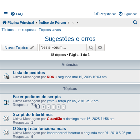
FAQ
Registe-se
Ligue-se
P
Página Principal
Índice do Fórum
Tópicos sem resposta
Tópicos ativos
e
Sugestões e erros
s
q
Pesquisar
Pesquisa avançada
Novo Tópico
u
18 tópicos • Página
1
de
1
i
Anúncios
s
Lista de pedidos
a
Última Mensagem por
RDK
«
segunda mai 19, 2008 10:03 am
r
Tópicos
Fazer pedidos de scripts
Última Mensagem por
jrmth
«
terça jan 05, 2010 3:17 am
Respostas:
71
1
2
3
4
5
Script do Interfilmes
Última Mensagem por
Guardião
«
domingo mar 16, 2025 11:56 pm
Respostas:
1
O Script não funciona mais
Última Mensagem por
ImperadordoUniverso
«
segunda mar 01, 2010 5:25 pm
Respostas:
9