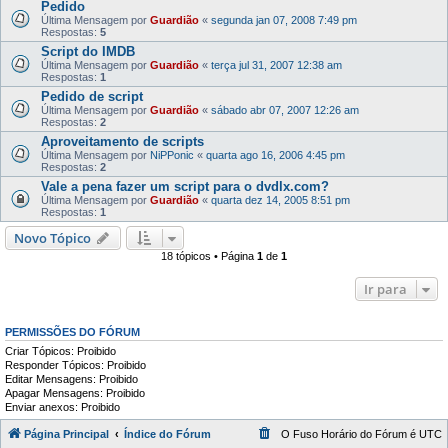
Pedido
Última Mensagem por
Guardião
«
segunda jan 07, 2008 7:49 pm
Respostas:
5
Script do IMDB
Última Mensagem por
Guardião
«
terça jul 31, 2007 12:38 am
Respostas:
1
Pedido de script
Última Mensagem por
Guardião
«
sábado abr 07, 2007 12:26 am
Respostas:
2
Aproveitamento de scripts
Última Mensagem por
NiPPonic
«
quarta ago 16, 2006 4:45 pm
Respostas:
2
Vale a pena fazer um script para o dvdlx.com?
Última Mensagem por
Guardião
«
quarta dez 14, 2005 8:51 pm
Respostas:
1
Novo Tópico
18 tópicos • Página
1
de
1
Ir para
PERMISSÕES DO FÓRUM
Criar Tópicos: Proibido
Responder Tópicos: Proibido
Editar Mensagens: Proibido
Apagar Mensagens: Proibido
Enviar anexos: Proibido
Página Principal
Índice do Fórum
O Fuso Horário do Fórum é
UTC