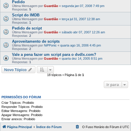
Pedido
Última Mensagem por
Guardião
«
segunda jan 07, 2008 7:49 pm
Respostas:
5
Script do IMDB
Última Mensagem por
Guardião
«
terça jul 31, 2007 12:38 am
Respostas:
1
Pedido de script
Última Mensagem por
Guardião
«
sábado abr 07, 2007 12:26 am
Respostas:
2
Aproveitamento de scripts
Última Mensagem por
NiPPonic
«
quarta ago 16, 2006 4:45 pm
Respostas:
2
Vale a pena fazer um script para o dvdlx.com?
Última Mensagem por
Guardião
«
quarta dez 14, 2005 8:51 pm
Respostas:
1
Novo Tópico
18 tópicos • Página
1
de
1
Ir para
PERMISSÕES DO FÓRUM
Criar Tópicos: Proibido
Responder Tópicos: Proibido
Editar Mensagens: Proibido
Apagar Mensagens: Proibido
Enviar anexos: Proibido
Página Principal
Índice do Fórum
O Fuso Horário do Fórum é
UTC