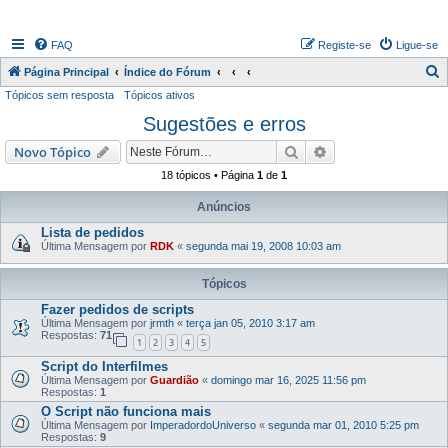
FAQ
Registe-se
Ligue-se
P
Página Principal
Índice do Fórum
Tópicos sem resposta
Tópicos ativos
e
Sugestões e erros
s
q
Pesquisar
Pesquisa avançada
Novo Tópico
u
18 tópicos • Página
1
de
1
i
Anúncios
s
Lista de pedidos
a
Última Mensagem por
RDK
«
segunda mai 19, 2008 10:03 am
r
Tópicos
Fazer pedidos de scripts
Última Mensagem por
jrmth
«
terça jan 05, 2010 3:17 am
Respostas:
71
1
2
3
4
5
Script do Interfilmes
Última Mensagem por
Guardião
«
domingo mar 16, 2025 11:56 pm
Respostas:
1
O Script não funciona mais
Última Mensagem por
ImperadordoUniverso
«
segunda mar 01, 2010 5:25 pm
Respostas:
9