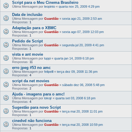
Script para o Meu Cinema Brasileiro
Última Mensagem por
leopinto
«
quarta nov 25, 2009 4:29 pm
Data de inclusão
Última Mensagem por
Guardião
«
sexta ago 21, 2009 2:53 am
Respostas:
1
Adaptação para o XBMC
Última Mensagem por
Guardião
«
sexta ago 07, 2009 12:03 pm
Respostas:
1
Pedido de Script
Última Mensagem por
Guardião
«
segunda jul 20, 2009 4:41 pm
Respostas:
1
vista e ant movie
Última Mensagem por
luppi
«
quarta jan 14, 2009 6:18 pm
Respostas:
11
erro jpeg #53 no amc
Última Mensagem por
felipelll
«
terça dez 09, 2008 11:36 pm
Respostas:
4
script da net movies
Última Mensagem por
Guardião
«
sábado dez 06, 2008 5:48 pm
Respostas:
2
Ajuda - imagens para o amc!
Última Mensagem por
lokojr
«
quarta set 03, 2008 6:18 pm
Respostas:
4
Sugestão para novo Script
Última Mensagem por
Guardião
«
terça mai 20, 2008 11:01 pm
Respostas:
1
cinedvd não funciona
Última Mensagem por
Guardião
«
terça mai 20, 2008 10:59 pm
Respostas:
1