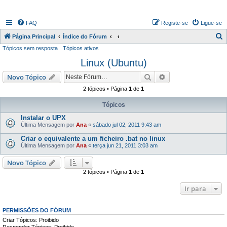
FAQ
Registe-se
Ligue-se
P
Página Principal
Índice do Fórum
Tópicos sem resposta
Tópicos ativos
e
Linux (Ubuntu)
s
q
Pesquisar
Pesquisa avançada
Novo Tópico
u
2 tópicos • Página
1
de
1
i
Tópicos
s
Instalar o UPX
a
Última Mensagem por
Ana
«
sábado jul 02, 2011 9:43 am
r
Criar o equivalente a um ficheiro .bat no linux
Última Mensagem por
Ana
«
terça jun 21, 2011 3:03 am
Novo Tópico
2 tópicos • Página
1
de
1
Ir para
PERMISSÕES DO FÓRUM
Criar Tópicos: Proibido