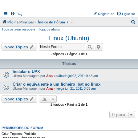
FAQ
Registe-se
Ligue-se
P
Página Principal
Índice do Fórum
Tópicos sem resposta
Tópicos ativos
e
Linux (Ubuntu)
s
q
Pesquisar
Pesquisa avançada
Novo Tópico
u
2 tópicos • Página
1
de
1
i
Tópicos
s
Instalar o UPX
a
Última Mensagem por
Ana
«
sábado jul 02, 2011 9:43 am
r
Criar o equivalente a um ficheiro .bat no linux
Última Mensagem por
Ana
«
terça jun 21, 2011 3:03 am
Novo Tópico
2 tópicos • Página
1
de
1
Ir para
PERMISSÕES DO FÓRUM
Criar Tópicos: Proibido