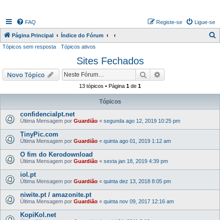
FAQ
Registe-se
Ligue-se
P
Página Principal
Índice do Fórum
Tópicos sem resposta
Tópicos ativos
e
Sites Fechados
s
q
Pesquisar
Pesquisa avançada
Novo Tópico
u
13 tópicos • Página
1
de
1
i
Tópicos
s
confidencialpt.net
a
Última Mensagem por
Guardião
«
segunda ago 12, 2019 10:25 pm
r
TinyPic.com
Última Mensagem por
Guardião
«
quinta ago 01, 2019 1:12 am
O fim do Kerodownload
Última Mensagem por
Guardião
«
sexta jan 18, 2019 4:39 pm
iol.pt
Última Mensagem por
Guardião
«
quinta dez 13, 2018 8:05 pm
niwite.pt / amazonite.pt
Última Mensagem por
Guardião
«
quinta nov 09, 2017 12:16 am
KopiKol.net