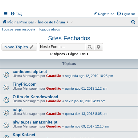
FAQ
Registe-se
Ligue-se
P
Página Principal
Índice do Fórum
Tópicos sem resposta
Tópicos ativos
e
Sites Fechados
s
q
Pesquisar
Pesquisa avançada
Novo Tópico
u
13 tópicos • Página
1
de
1
i
Tópicos
s
confidencialpt.net
a
Última Mensagem por
Guardião
«
segunda ago 12, 2019 10:25 pm
r
TinyPic.com
Última Mensagem por
Guardião
«
quinta ago 01, 2019 1:12 am
O fim do Kerodownload
Última Mensagem por
Guardião
«
sexta jan 18, 2019 4:39 pm
iol.pt
Última Mensagem por
Guardião
«
quinta dez 13, 2018 8:05 pm
niwite.pt / amazonite.pt
Última Mensagem por
Guardião
«
quinta nov 09, 2017 12:16 am
KopiKol.net