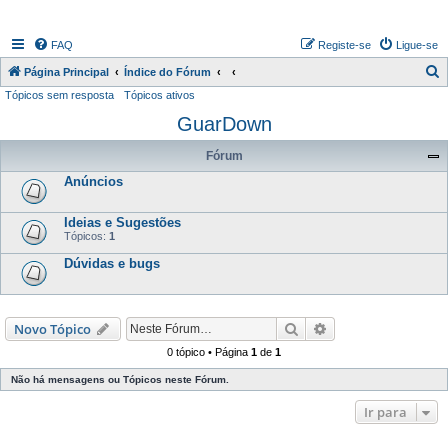
FAQ
Registe-se
Ligue-se
P
Página Principal
Índice do Fórum
Tópicos sem resposta
Tópicos ativos
e
GuarDown
s
q
Fórum
u
Anúncios
i
s
Ideias e Sugestões
Tópicos:
1
a
Dúvidas e bugs
r
Pesquisar
Pesquisa avançada
Novo Tópico
0 tópico • Página
1
de
1
Não há mensagens ou Tópicos neste Fórum.
Ir para