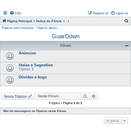
FAQ
Registe-se
Ligue-se
P
Página Principal
Índice do Fórum
Tópicos sem resposta
Tópicos ativos
e
GuarDown
s
q
Fórum
u
Anúncios
i
s
Ideias e Sugestões
Tópicos:
1
a
Dúvidas e bugs
r
Pesquisar
Pesquisa avançada
Novo Tópico
0 tópico • Página
1
de
1
Não há mensagens ou Tópicos neste Fórum.
Ir para