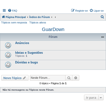
FAQ
Registe-se
Ligue-se
P
Página Principal
Índice do Fórum
Tópicos sem resposta
Tópicos ativos
e
GuarDown
s
q
Fórum
u
Anúncios
i
s
Ideias e Sugestões
Tópicos:
1
a
Dúvidas e bugs
r
Pesquisar
Pesquisa avançada
Novo Tópico
0 tópico • Página
1
de
1
Não há mensagens ou Tópicos neste Fórum.
Ir para