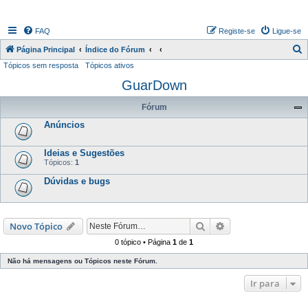
FAQ
Registe-se
Ligue-se
P
Página Principal
Índice do Fórum
Tópicos sem resposta
Tópicos ativos
e
GuarDown
s
q
Fórum
u
Anúncios
i
s
Ideias e Sugestões
Tópicos:
1
a
Dúvidas e bugs
r
Pesquisar
Pesquisa avançada
Novo Tópico
0 tópico • Página
1
de
1
Não há mensagens ou Tópicos neste Fórum.
Ir para