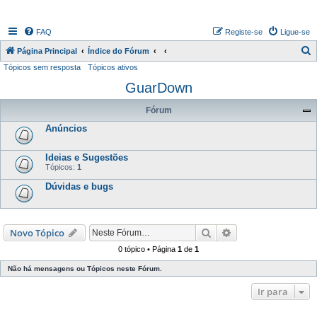
FAQ
Registe-se
Ligue-se
P
Página Principal
Índice do Fórum
Tópicos sem resposta
Tópicos ativos
e
GuarDown
s
q
Fórum
u
Anúncios
i
s
Ideias e Sugestões
Tópicos:
1
a
Dúvidas e bugs
r
Pesquisar
Pesquisa avançada
Novo Tópico
0 tópico • Página
1
de
1
Não há mensagens ou Tópicos neste Fórum.
Ir para