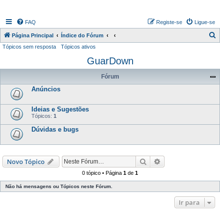
FAQ
Registe-se
Ligue-se
P
Página Principal
Índice do Fórum
Tópicos sem resposta
Tópicos ativos
e
GuarDown
s
q
Fórum
u
Anúncios
i
s
Ideias e Sugestões
Tópicos:
1
a
Dúvidas e bugs
r
Pesquisar
Pesquisa avançada
Novo Tópico
0 tópico • Página
1
de
1
Não há mensagens ou Tópicos neste Fórum.
Ir para