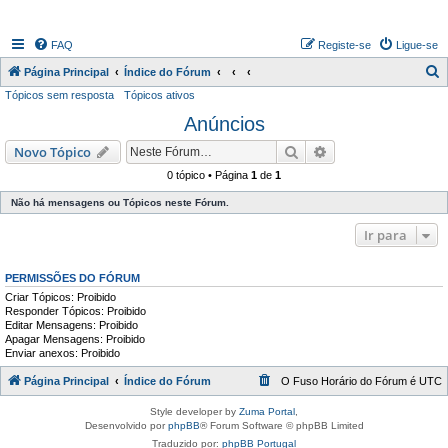
FAQ
Registe-se
Ligue-se
P
Página Principal
Índice do Fórum
Tópicos sem resposta
Tópicos ativos
e
Anúncios
s
q
Pesquisar
Pesquisa avançada
Novo Tópico
u
0 tópico • Página
1
de
1
i
Não há mensagens ou Tópicos neste Fórum.
s
Ir para
a
r
PERMISSÕES DO FÓRUM
Criar Tópicos: Proibido
Responder Tópicos: Proibido
Editar Mensagens: Proibido
Apagar Mensagens: Proibido
Enviar anexos: Proibido
Página Principal
Índice do Fórum
O Fuso Horário do Fórum é
UTC
Style developer by
Zuma Portal
,
Desenvolvido por
phpBB
® Forum Software © phpBB Limited
Traduzido por:
phpBB Portugal