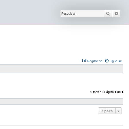
Pesquisar
Pesqu
Registe-se
Ligue-se
0 tópico • Página
1
de
1
Ir para