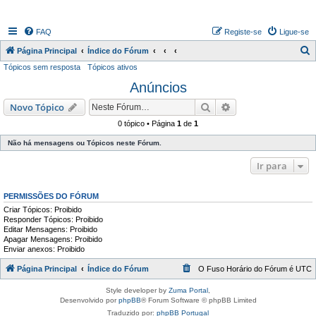
FAQ
Registe-se
Ligue-se
P
Página Principal
Índice do Fórum
Tópicos sem resposta
Tópicos ativos
e
Anúncios
s
q
Pesquisar
Pesquisa avançada
Novo Tópico
u
0 tópico • Página
1
de
1
i
Não há mensagens ou Tópicos neste Fórum.
s
Ir para
a
r
PERMISSÕES DO FÓRUM
Criar Tópicos: Proibido
Responder Tópicos: Proibido
Editar Mensagens: Proibido
Apagar Mensagens: Proibido
Enviar anexos: Proibido
Página Principal
Índice do Fórum
O Fuso Horário do Fórum é
UTC
Style developer by
Zuma Portal
,
Desenvolvido por
phpBB
® Forum Software © phpBB Limited
Traduzido por:
phpBB Portugal