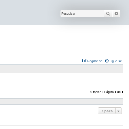
Pesquisar
Pesqu
Registe-se
Ligue-se
0 tópico • Página
1
de
1
Ir para