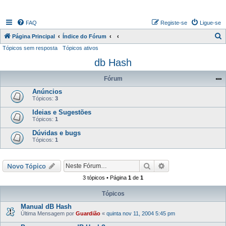
FAQ
Registe-se
Ligue-se
P
Página Principal
Índice do Fórum
Tópicos sem resposta
Tópicos ativos
e
db Hash
s
q
Fórum
u
Anúncios
i
Tópicos:
3
s
Ideias e Sugestões
Tópicos:
1
a
Dúvidas e bugs
r
Tópicos:
1
Pesquisar
Pesquisa avançada
Novo Tópico
3 tópicos • Página
1
de
1
Tópicos
Manual dB Hash
Última Mensagem por
Guardião
«
quinta nov 11, 2004 5:45 pm