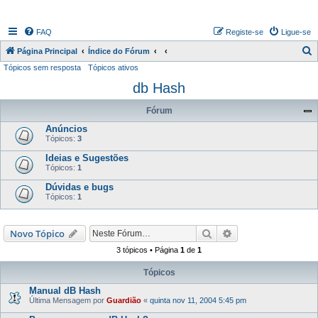
FAQ
Registe-se
Ligue-se
P
Página Principal
Índice do Fórum
Tópicos sem resposta
Tópicos ativos
e
db Hash
s
q
Fórum
u
Anúncios
i
Tópicos:
3
s
Ideias e Sugestões
Tópicos:
1
a
Dúvidas e bugs
r
Tópicos:
1
Pesquisar
Pesquisa avançada
Novo Tópico
3 tópicos • Página
1
de
1
Tópicos
Manual dB Hash
Última Mensagem por
Guardião
«
quinta nov 11, 2004 5:45 pm