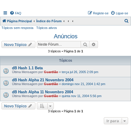
FAQ
Registe-se
Ligue-se
P
Página Principal
Índice do Fórum
Tópicos sem resposta
Tópicos ativos
e
Anúncios
s
q
Pesquisar
Pesquisa avançada
Novo Tópico
u
3 tópicos • Página
1
de
1
i
Tópicos
s
dB Hash 1.1 Beta
a
Última Mensagem por
Guardião
«
terça jul 26, 2005 2:09 pm
r
dB Hash Alpha 21 Novembro 2004
Última Mensagem por
Guardião
«
domingo nov 21, 2004 1:42 pm
dB Hash Alpha 11 Novembro 2004
Última Mensagem por
Guardião
«
quinta nov 11, 2004 5:56 pm
Novo Tópico
3 tópicos • Página
1
de
1
Ir para