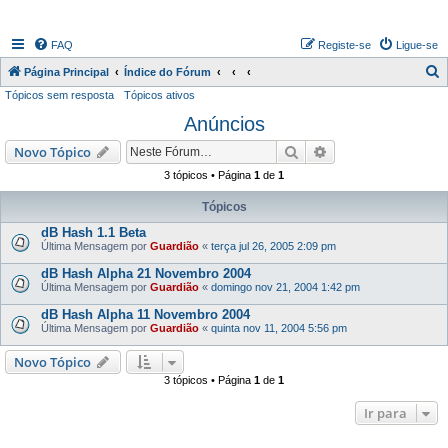
FAQ
Registe-se
Ligue-se
P
Página Principal
Índice do Fórum
Tópicos sem resposta
Tópicos ativos
e
Anúncios
s
q
Pesquisar
Pesquisa avançada
Novo Tópico
u
3 tópicos • Página
1
de
1
i
Tópicos
s
dB Hash 1.1 Beta
a
Última Mensagem por
Guardião
«
terça jul 26, 2005 2:09 pm
r
dB Hash Alpha 21 Novembro 2004
Última Mensagem por
Guardião
«
domingo nov 21, 2004 1:42 pm
dB Hash Alpha 11 Novembro 2004
Última Mensagem por
Guardião
«
quinta nov 11, 2004 5:56 pm
Novo Tópico
3 tópicos • Página
1
de
1
Ir para