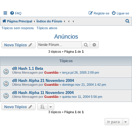
FAQ
Registe-se
Ligue-se
P
Página Principal
Índice do Fórum
Tópicos sem resposta
Tópicos ativos
e
Anúncios
s
q
Pesquisar
Pesquisa avançada
Novo Tópico
u
3 tópicos • Página
1
de
1
i
Tópicos
s
dB Hash 1.1 Beta
a
Última Mensagem por
Guardião
«
terça jul 26, 2005 2:09 pm
r
dB Hash Alpha 21 Novembro 2004
Última Mensagem por
Guardião
«
domingo nov 21, 2004 1:42 pm
dB Hash Alpha 11 Novembro 2004
Última Mensagem por
Guardião
«
quinta nov 11, 2004 5:56 pm
Novo Tópico
3 tópicos • Página
1
de
1
Ir para