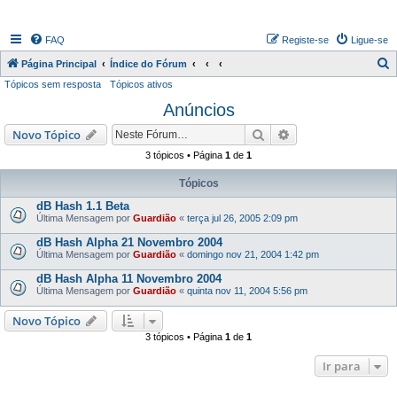
FAQ
Registe-se
Ligue-se
P
Página Principal
Índice do Fórum
Tópicos sem resposta
Tópicos ativos
e
Anúncios
s
q
Pesquisar
Pesquisa avançada
Novo Tópico
u
3 tópicos • Página
1
de
1
i
Tópicos
s
dB Hash 1.1 Beta
a
Última Mensagem por
Guardião
«
terça jul 26, 2005 2:09 pm
r
dB Hash Alpha 21 Novembro 2004
Última Mensagem por
Guardião
«
domingo nov 21, 2004 1:42 pm
dB Hash Alpha 11 Novembro 2004
Última Mensagem por
Guardião
«
quinta nov 11, 2004 5:56 pm
Novo Tópico
3 tópicos • Página
1
de
1
Ir para