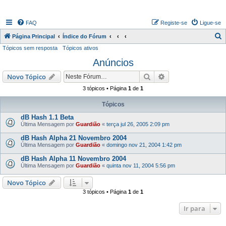
FAQ
Registe-se
Ligue-se
P
Página Principal
Índice do Fórum
Tópicos sem resposta
Tópicos ativos
e
Anúncios
s
q
Pesquisar
Pesquisa avançada
Novo Tópico
u
3 tópicos • Página
1
de
1
i
Tópicos
s
dB Hash 1.1 Beta
a
Última Mensagem por
Guardião
«
terça jul 26, 2005 2:09 pm
r
dB Hash Alpha 21 Novembro 2004
Última Mensagem por
Guardião
«
domingo nov 21, 2004 1:42 pm
dB Hash Alpha 11 Novembro 2004
Última Mensagem por
Guardião
«
quinta nov 11, 2004 5:56 pm
Novo Tópico
3 tópicos • Página
1
de
1
Ir para