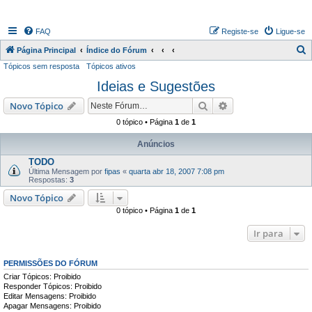
FAQ
Registe-se
Ligue-se
P
Página Principal
Índice do Fórum
Tópicos sem resposta
Tópicos ativos
e
Ideias e Sugestões
s
q
Pesquisar
Pesquisa avançada
Novo Tópico
u
0 tópico • Página
1
de
1
i
Anúncios
s
TODO
a
Última Mensagem por
fipas
«
quarta abr 18, 2007 7:08 pm
Respostas:
3
r
Novo Tópico
0 tópico • Página
1
de
1
Ir para
PERMISSÕES DO FÓRUM
Criar Tópicos: Proibido
Responder Tópicos: Proibido
Editar Mensagens: Proibido
Apagar Mensagens: Proibido