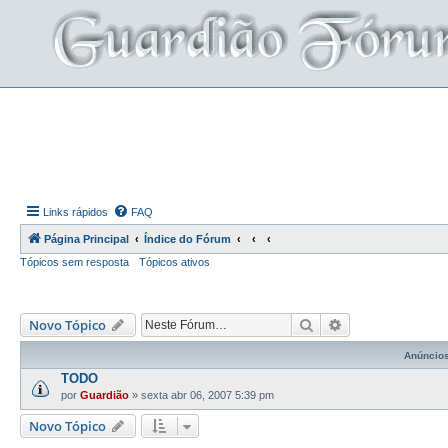
Links rápidos
FAQ
Página Principal
Índice do Fórum
Tópicos sem resposta
Tópicos ativos
Pesquisar
Pesquisa avança
Novo Tópico
Anúncio
TODO
por
Guardião
»
sexta abr 06, 2007 5:39 pm
Novo Tópico