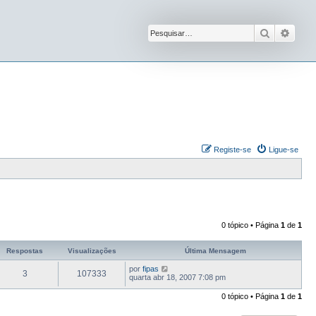
Pesquisar
Pesqu
Registe-se
Ligue-se
0 tópico • Página
1
de
1
Respostas
Visualizações
Última Mensagem
por
fipas
3
107333
quarta abr 18, 2007 7:08 pm
0 tópico • Página
1
de
1