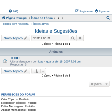
FAQ
Registe-se
Ligue-se
P
Página Principal
Índice do Fórum
Tópicos sem resposta
Tópicos ativos
e
Ideias e Sugestões
s
q
Pesquisar
Pesquisa avançada
Novo Tópico
u
0 tópico • Página
1
de
1
i
Anúncios
s
TODO
a
Última Mensagem por
fipas
«
quarta abr 18, 2007 7:08 pm
Respostas:
3
r
Novo Tópico
0 tópico • Página
1
de
1
Ir para
PERMISSÕES DO FÓRUM
Criar Tópicos: Proibido
Responder Tópicos: Proibido
Editar Mensagens: Proibido
Apagar Mensagens: Proibido